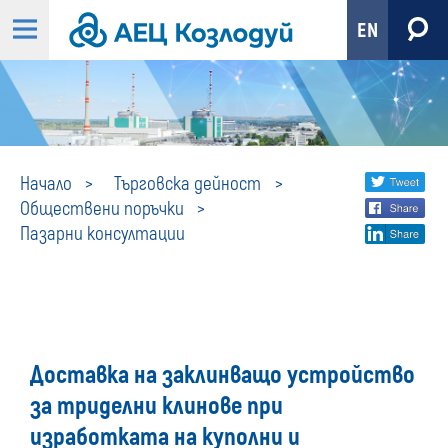
EN
Пазарни
Share
twi
Начало
Търговска дейност
Обществени поръчки
fa
social
консултации
Пазарни консултации
lin
media
Доставка на заклинващо устройство
за триделни клинове при
изработката на куполни и