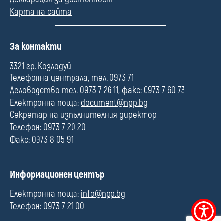
Карта на сайта
П
За контакти
о
л
3321 гр. Козлодуй
е
Телефонна централа, тел. 0973 71
Деловодство тел. 0973 7 26 11, факс: 0973 7 60 73
Електронна поща:
document@npp.bg
Секретар на изпълнителния директор
Телефон: 0973 7 20 20
Факс: 0973 8 05 91
П
Информационен център
о
л
Електронна поща:
info@npp.bg
е
Телефон: 0973 7 21 00
Меню