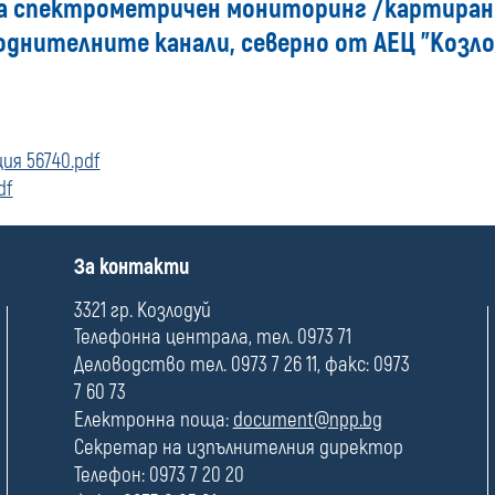
ма спектрометричен мониторинг /картиране
днителните канали, северно от АЕЦ "Козло
ия 56740.pdf
df
П
За контакти
о
л
3321 гр. Козлодуй
е
Телефонна централа, тел. 0973 71
Деловодство тел. 0973 7 26 11, факс: 0973
7 60 73
Електронна поща:
document@npp.bg
Секретар на изпълнителния директор
Телефон: 0973 7 20 20