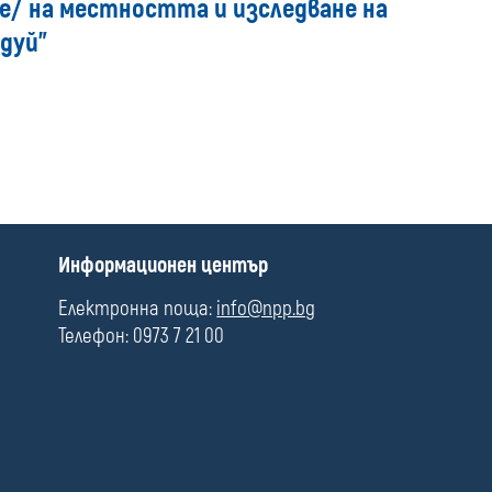
/ на местността и изследване на
media
дуй"
П
Информационен център
о
л
Електронна поща:
info@npp.bg
е
Телефон: 0973 7 21 00