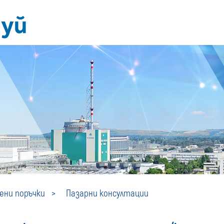
Пазарни
ни поръчки
Пазарни консултации
консултации