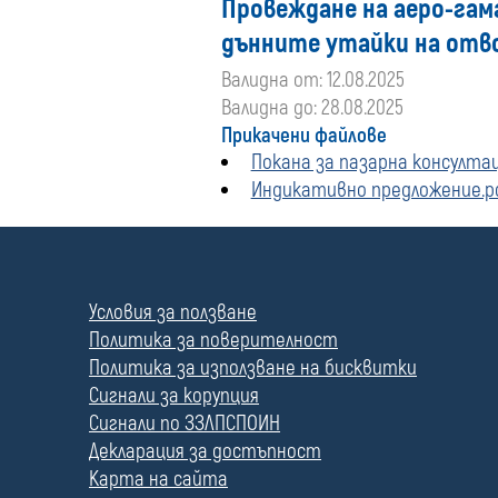
Провеждане на аеро-га
дънните утайки на отво
Валидна от: 12.08.2025
Валидна до: 28.08.2025
Прикачени файлове
Покана за пазарна консултац
Индикативно предложение.p
П
о
л
Условия за ползване
е
Политика за поверителност
Политика за използване на бисквитки
Сигнали за корупция
Сигнали по ЗЗЛПСПОИН
Декларация за достъпност
Карта на сайта