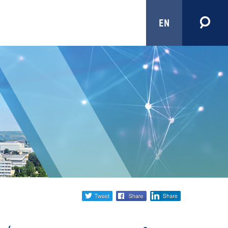
EN
Share
twitter
facebook
linkedin
social