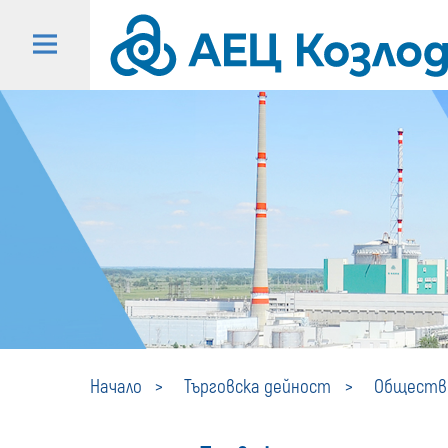
Начало
Търговска дейност
Обществе