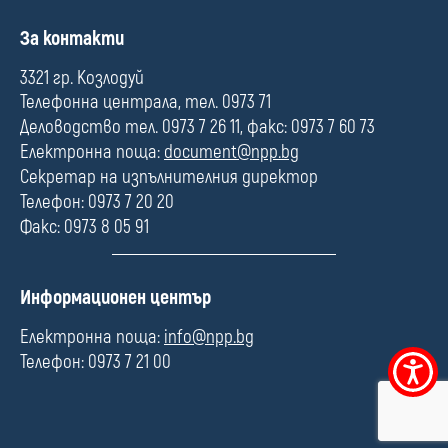
П
За контакти
о
л
3321 гр. Козлодуй
е
Телефонна централа, тел. 0973 71
Деловодство тел. 0973 7 26 11, факс: 0973 7 60 73
Електронна поща:
document@npp.bg
Секретар на изпълнителния директор
Телефон: 0973 7 20 20
Факс: 0973 8 05 91
П
Информационен център
о
л
Електронна поща:
info@npp.bg
е
Телефон: 0973 7 21 00
Меню
за
достъпно