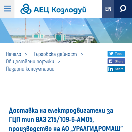
EN
Пазарни
Share
twi
Начало
Търговска дейност
Обществени поръчки
fa
social
консултации
Пазарни консултации
lin
media
Доставка на електродвигатели за
ГЦП тип ВАЗ 215/109-6-АМ05,
производство на АО „УРАЛГИДРОМАШ”