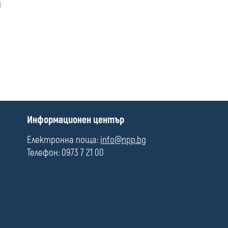
и
media
П
Информационен център
о
л
Електронна поща:
info@npp.bg
е
Телефон: 0973 7 21 00