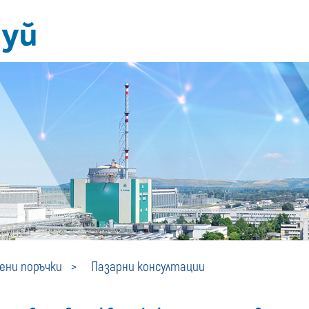
Пазарни
ни поръчки
Пазарни консултации
консултации