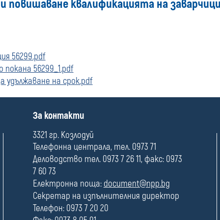
 и повишаване квалификацията на заварчиц
ия 56299.pdf
 покана 56299_1.pdf
 удължаване на срок.pdf
П
За контакти
о
л
3321 гр. Козлодуй
е
Телефонна централа, тел. 0973 71
Деловодство тел. 0973 7 26 11, факс: 0973
7 60 73
Електронна поща:
document@npp.bg
Секретар на изпълнителния директор
Телефон: 0973 7 20 20