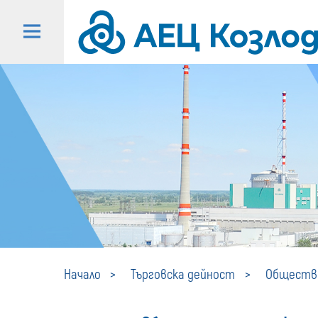
Начало
Търговска дейност
Обществе