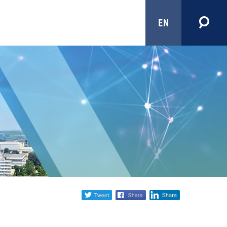
EN
Share
twitter
facebook
linkedin
social