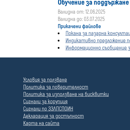
Обучение за поддържане
Валидна от: 12.06.2025
Валидна до: 03.07.2025
Прикачени файлове
Покана за пазарна консултац
Индикативно предложение по
Информационно съобщение за
П
о
л
Условия за ползване
е
Политика за поверителност
Политика за използване на бисквитки
Сигнали за корупция
Сигнали по ЗЗЛПСПОИН
Декларация за достъпност
Карта на сайта