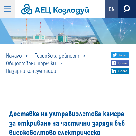
EN
Пазарни
Share
twi
Начало
Търговска дейност
Обществени поръчки
fa
social
консултации
Пазарни консултации
lin
media
Доставка на ултравиолетова камера
за откриване на частични заряди във
високоволтово електрическо