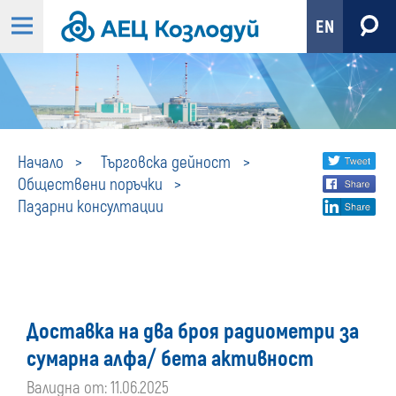
EN
Пазарни
Share
twi
Начало
Търговска дейност
Обществени поръчки
fa
social
консултации
Пазарни консултации
lin
media
Доставка на два броя радиометри за
сумарна алфа/ бета активност
Валидна от: 11.06.2025