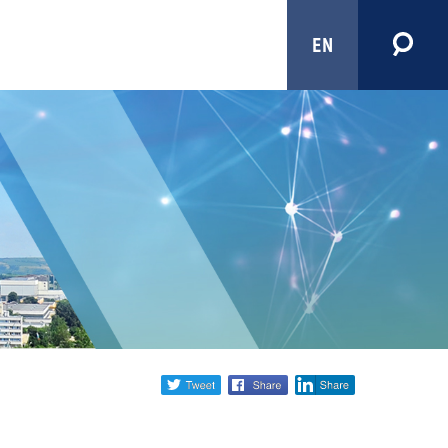
EN
Share
twitter
facebook
linkedin
social