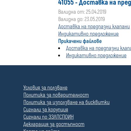
41055 - Доставка на пре
Валидна от: 25.04.2019
Валидна до: 23.05.2019
Доставка на предпазни клапани
Индикативно предложение
Прикачени файлове
Доставка на предпазни клап
Индикативно предложение
П
о
л
Условия за ползване
е
Политика за поверителност
Политика за използване на бисквитки
Сигнали за корупция
Сигнали по ЗЗЛПСПОИН
Декларация за достъпност