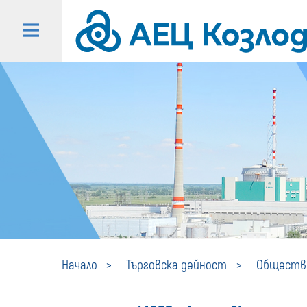
Начало
Търговска дейност
Обществе