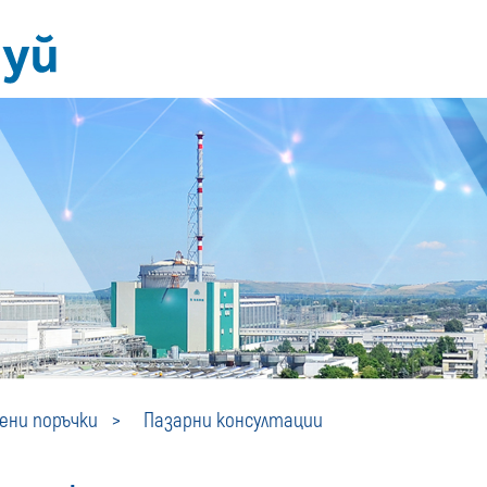
Пазарни
ни поръчки
Пазарни консултации
консултации