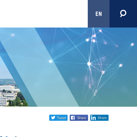
EN
Share
twitter
facebook
linkedin
social