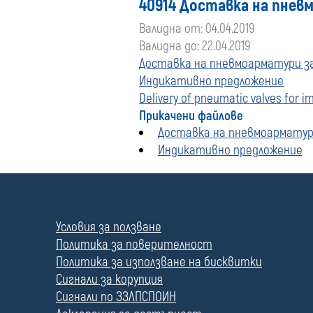
40914 Доставка на пневм
Валидна от: 04.04.2019
Валидна до: 22.04.2019
Доставка на пневмоарматури за 
Индикативно предложение
Delivery of pneumatic valves for i
Прикачени файлове
Доставка на пневмоарматури 
Индикативно предложение
П
о
л
Условия за ползване
е
Политика за поверителност
Политика за използване на бисквитки
Сигнали за корупция
Сигнали по ЗЗЛПСПОИН