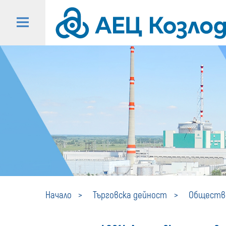
Начало
Търговска дейност
Обществе