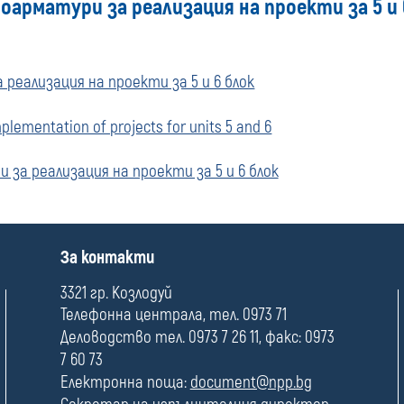
оарматури за реализация на проекти за 5 и 
реализация на проекти за 5 и 6 блок
mplementation of projects for units 5 and 6
за реализация на проекти за 5 и 6 блок
П
За контакти
о
л
3321 гр. Козлодуй
е
Телефонна централа, тел. 0973 71
Деловодство тел. 0973 7 26 11, факс: 0973
7 60 73
Електронна поща:
document@npp.bg