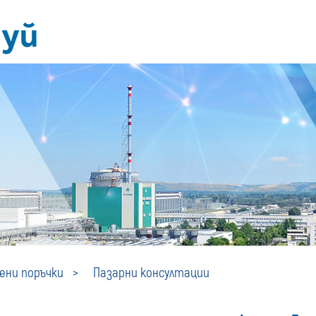
Пазарни
ни поръчки
Пазарни консултации
консултации