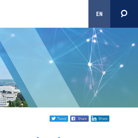
EN
Share
twitter
facebook
linkedin
social