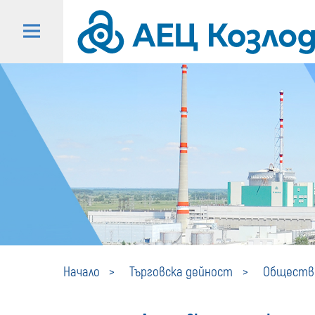
Начало
Търговска дейност
Обществе