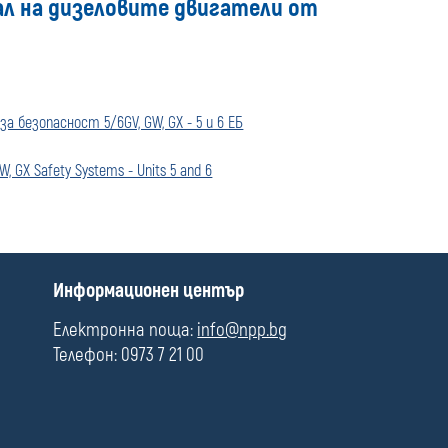
ал на дизеловите двигатели от
media
безопасност 5/6GV, GW, GX - 5 и 6 ЕБ
W, GX Safety Systems - Units 5 and 6
П
Информационен център
о
л
Електронна поща:
info@npp.bg
е
Телефон: 0973 7 21 00