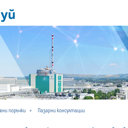
Пазарни
ни поръчки
Пазарни консултации
консултации