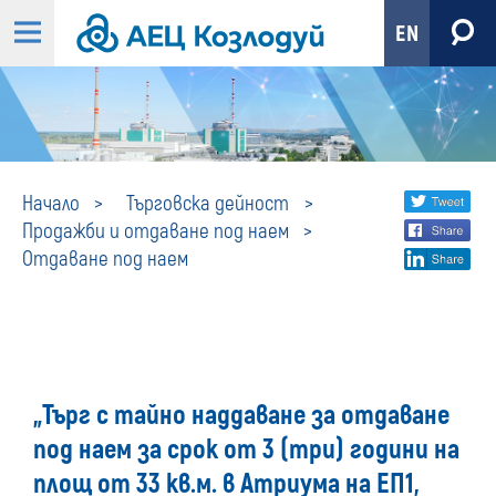
EN
Отдаване
Share
twi
Начало
Търговска дейност
Продажби и отдаване под наем
fa
social
под
Отдаване под наем
lin
media
наем
„Търг с тайно наддаване за отдаване
под наем за срок от 3 (три) години на
площ от 33 кв.м. в Атриума на ЕП1,