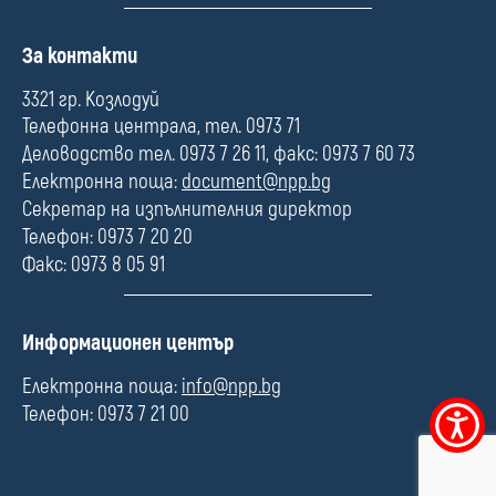
П
За контакти
о
л
3321 гр. Козлодуй
е
Телефонна централа, тел. 0973 71
Деловодство тел. 0973 7 26 11, факс: 0973 7 60 73
Електронна поща:
document@npp.bg
Секретар на изпълнителния директор
Телефон: 0973 7 20 20
Факс: 0973 8 05 91
П
Информационен център
о
л
Електронна поща:
info@npp.bg
е
Телефон: 0973 7 21 00
Меню
за
достъпно