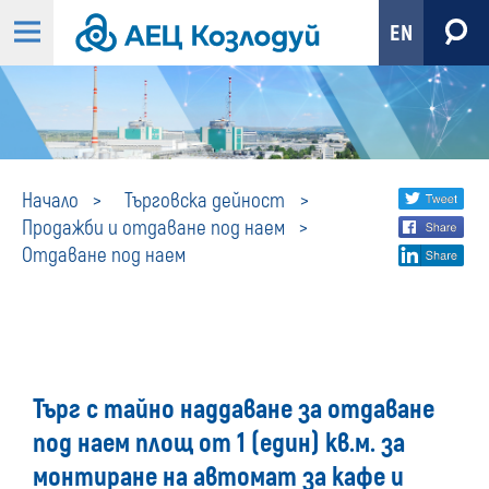
EN
Отдаване
Share
twi
Начало
Търговска дейност
Продажби и отдаване под наем
fa
social
под
Отдаване под наем
lin
media
наем
Търг с тайно наддаване за отдаване
под наем площ от 1 (един) кв.м. за
монтиране на автомат за кафе и