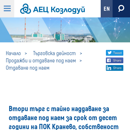
EN
Отдаване
Share
twi
Начало
Търговска дейност
Продажби и отдаване под наем
fa
social
под
Отдаване под наем
lin
media
наем
Втори търг с тайно наддаване за
отдаване под наем за срок от десет
години на ПОК Кранево, собственост