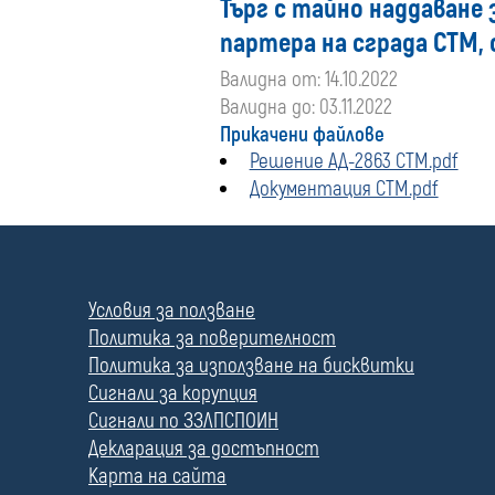
Търг с тайно наддаване 
партера на сграда СТМ,
Валидна от: 14.10.2022
Валидна до: 03.11.2022
Прикачени файлове
Решение АД-2863 СТМ.pdf
Документация СТМ.pdf
П
о
л
Условия за ползване
е
Политика за поверителност
Политика за използване на бисквитки
Сигнали за корупция
Сигнали по ЗЗЛПСПОИН
Декларация за достъпност
Карта на сайта