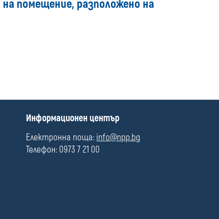
и на помещение, разположено на
media
П
Информационен център
о
л
Електронна поща:
info@npp.bg
е
Телефон: 0973 7 21 00