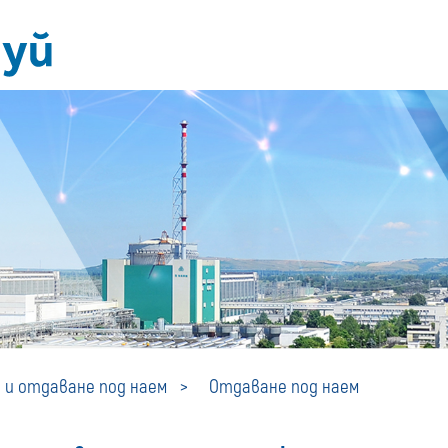
Отдаване
 и отдаване под наем
Отдаване под наем
под