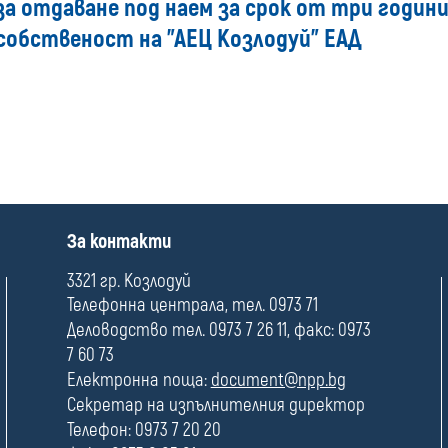
за отдаване под наем за срок от три годин
наем
 собственост на "АЕЦ Козлодуй" ЕАД
П
За контакти
о
л
3321 гр. Козлодуй
е
Телефонна централа, тел. 0973 71
Деловодство тел. 0973 7 26 11, факс: 0973
7 60 73
Електронна поща:
document@npp.bg
Секретар на изпълнителния директор
Телефон: 0973 7 20 20