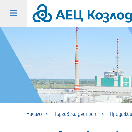
Начало
Търговска дейност
Продажби