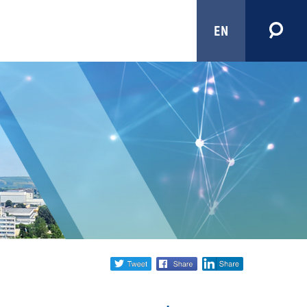
EN
Share
twitter
facebook
linkedin
social