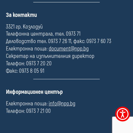
П
За контакти
о
л
3321 гр. Козлодуй
е
Телефонна централа, тел. 0973 71
Деловодство тел. 0973 7 26 11, факс: 0973 7 60 73
Електронна поща:
document@npp.bg
Секретар на изпълнителния директор
Телефон: 0973 7 20 20
Факс: 0973 8 05 91
П
Информационен център
о
л
Електронна поща:
info@npp.bg
е
Телефон: 0973 7 21 00
Меню
за
достъпно