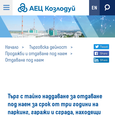
EN
Отдаване
Share
twi
Начало
Търговска дейност
Продажби и отдаване под наем
fa
social
под
Отдаване под наем
lin
media
наем
Търг с тайно наддаване за отдаване
под наем за срок от три години на
паркинг, гаражи и сграда, находящи