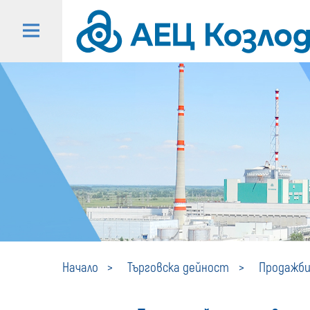
Начало
Търговска дейност
Продажби