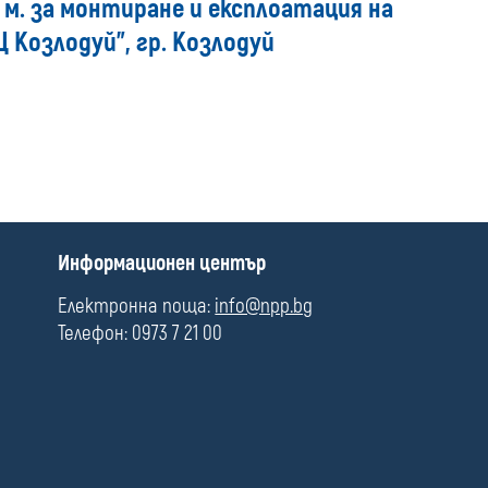
. м. за монтиране и експлоатация на
media
 Козлодуй", гр. Козлодуй
П
Информационен център
о
л
Електронна поща:
info@npp.bg
е
Телефон: 0973 7 21 00