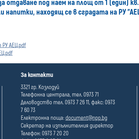
за отдаване под наем на площ от 1 (един) кв
наем
 напитки, находящ се в сградата на РУ "АЕЦ
РУ АЕЦ.pdf
Ц.pdf
П
За контакти
о
л
3321 гр. Козлодуй
е
Телефонна централа, тел. 0973 71
Деловодство тел. 0973 7 26 11, факс: 0973
7 60 73
Електронна поща:
document@npp.bg
Секретар на изпълнителния директор
Телефон: 0973 7 20 20