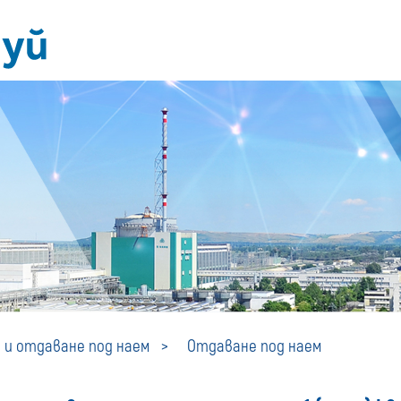
Отдаване
 и отдаване под наем
Отдаване под наем
под