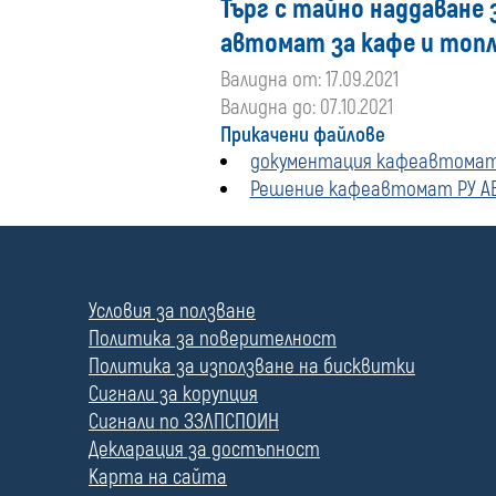
Търг с тайно наддаване 
автомат за кафе и топли
Валидна от: 17.09.2021
Валидна до: 07.10.2021
Прикачени файлове
документация кафеавтомат 
Решение кафеавтомат РУ АЕ
П
о
л
Условия за ползване
е
Политика за поверителност
Политика за използване на бисквитки
Сигнали за корупция
Сигнали по ЗЗЛПСПОИН
Декларация за достъпност
Карта на сайта