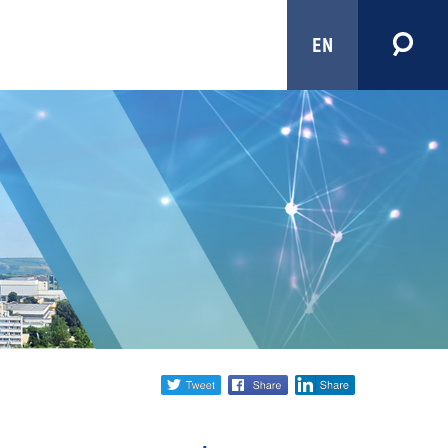
EN
Share
twitter
facebook
linkedin
social