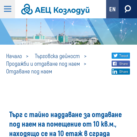
EN
Отдаване
Share
twi
Начало
Търговска дейност
Продажби и отдаване под наем
fa
social
под
Отдаване под наем
lin
media
наем
Търг с тайно наддаване за отдаване
под наем на помещение от 10 кв.м.,
находящо се на 10 етаж в сграда