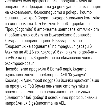
честваха своя професионален празник – Деня на
енергетика. Програмата за деня започна със старт
на лекоатлети, велосипедисти и рокери, които
финишираха край Спортно-оздравителния комплекс
на централата. Там Емилиян Едрев – директор
"Производство" в атомната централа, отличен от
Управителния съвет на Българската браншова
камара на енергетиците в България като
“Енергетик на годината”, по традиция засади в
Алеята на АЕЦ в гр. Козлодуй вечно зелено дръвче –
символ на производството на екологично чиста
електроенергия.
Честването продължи в Ботев парк, където
изпълнителният директор на АЕЦ “Козлодуй”
Костадин Димитров поздрави всички присъстващи
на празника. Той връчи паметни статуетки и
почетни грамоти на специалистите, получили
званието “Най-добър” в основните професионални
направления в дейността на АЕЦ.