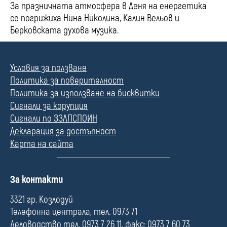
За празничната атмосфера в Деня на енергетика
се погрижиха Нина Николина, Калин Вельов и
Берковската духова музика.
Условия за ползване
Политика за поверителност
Политика за използване на бисквитки
Сигнали за корупция
Сигнали по ЗЗЛПСПОИН
Декларация за достъпност
Карта на сайта
П
За контакти
о
л
3321 гр. Козлодуй
е
Телефонна централа, тел. 0973 71
Деловодство тел. 0973 7 26 11, факс: 0973 7 60 73