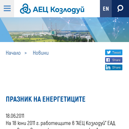
EN
Новини
Share
twi
Начало
Новини
fa
social
lin
media
ПРАЗНИК НА ЕНЕРГЕТИЦИТЕ
18.06.2011
На 18 юни 2011 г. работещите в “АЕЦ Козлодуй” ЕАД