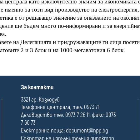
а централа като изключително значим за икономиката о
е именно за този вид производство на електроенергия,
етика е от решаващо значение за опазването на околнат
ение ще бъдем много по-информирани и за енергийната 
еа.
вете на Делегацията и придружаващите ги лица посети
атовите 2 и 3 блок и на 1000-мегаватовия 6 блок.
П
За контакти
о
л
3321 гр. Козлодуй
е
Телефонна централа, тел. 0973 71
Деловодство тел. 0973 7 26 11, факс: 0973
7 60 73
Електронна поща:
document@npp.bg
Секретар на изпълнителния директор