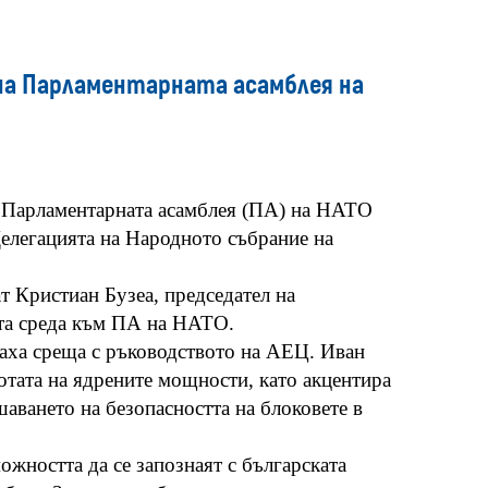
media
на Парламентарната асамблея на
а Парламентарната асамблея (ПА) на НАТО
елегацията на Народното събрание на
 Кристиан Бузеа, председател на
ата среда към ПА на НАТО.
аха среща с ръководството на АЕЦ. Иван
отата на ядрените мощности, като акцентира
аването на безопасността на блоковете в
ожността да се запознаят с българската