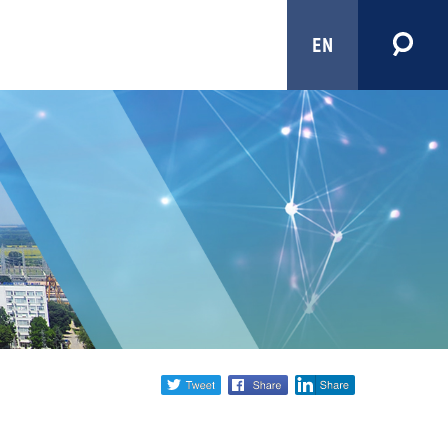
EN
Share
twitter
facebook
linkedin
social