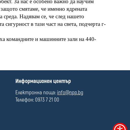
бект. За нас е особено важно да научим
 защото смятаме, че именно ядрената
а среда. Надявам се, че след нашето
сигурност в тази част на света, подчерта г-
ха командните и машинните зали на 440-
П
Информационен център
о
л
Електронна поща:
info@npp.bg
е
Телефон: 0973 7 21 00