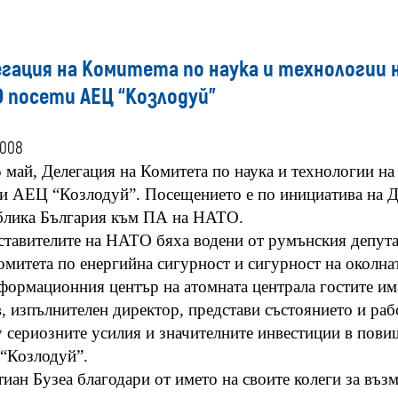
гация на Комитета по наука и технологии 
 посети АЕЦ “Козлодуй”
2008
 май, Делегация на Комитета по наука и технологии н
и АЕЦ “Козлодуй”. Посещението е по инициатива на Д
блика България към ПА на НАТО.
тавителите на НАТО бяха водени от румънския депутат
митета по енергийна сигурност и сигурност на околн
ормационния център на атомната централа гостите им
, изпълнителен директор, представи състоянието и раб
 сериозните усилия и значителните инвестиции в повиш
“Козлодуй”.
иан Бузеа благодари от името на своите колеги за възм