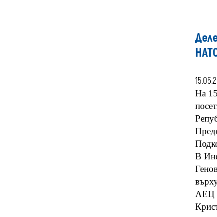
Деле
НАТО
15.05.
На 15
посет
Репу
Предс
Подко
В Инф
Генов
върху
АЕЦ 
Крист