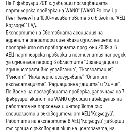
На 11 февруари 2011 г. завърши последващата
партньорска проверка на WANO* (WANO Follow-Up
Peer Review) на 1000-мегаватовите 5 и 6 блок на “АЕЦ
Козлодуй” ЕАД.
Експертите на Световната асоциация на
ядрените оператори оценяваха изпълнението на
препоръките от проведената през юни 2009 г. в
АЕЦ партньорска проверка и постигнатия напредък
за изминалия период в областите “Oрганизация и
административно управление”, “Eксплоатация”,
“Ремонт”, “Инженерно осигуряване”, “Опит от
експлоатацията”, “Радиационна защита” и “Химия”.
По време на последващата проверка, започнала на 7
февруари, екипът на WANO извърши наблюдения на
работата на персонала и интервюта със
специалисти и ръководители от АЕЦ “Козлодуй”.
Работата на експертите в АЕЦ “Козлодуй” завърши
със среща с ръководния екип на централата, на