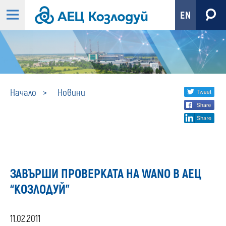
EN
Новини
Share
twi
Начало
Новини
fa
social
lin
media
ЗАВЪРШИ ПРОВЕРКАТА НА WANO В АЕЦ
“КОЗЛОДУЙ”
11.02.2011