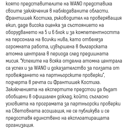
която представителите на WANO представиха
своите заключения в наблюдаваните области.
Франтишек Костиха, ръководител на проверяващия
екип, даде висока оценка за състоянието на
оборудването на 5 и 6 блок и за компетентността
на персонала на всички нива, като отбеляза
огромната работа, извършена в българската
атомна централа в периода след предишната
мисия. “Успехите на всяка отделна атомна централа
са успех и за WANO и доказателство за ползата от
провеждането на партньорските проверки”,
подчерта в речта си Франтишек Костиха.
Заключенията на експертите предстои да бъдат
обобщени в официален доклад, който, съгласно
условията на програмата за партньорски проверки
на Световната асоциация, не се публикува и се
предоставя единствено на експлоатиращата
организация.