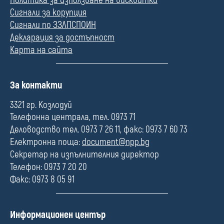
Сигнали за корупция
Сигнали по ЗЗЛПСПОИН
Декларация за достъпност
Карта на сайта
П
За контакти
о
л
3321 гр. Козлодуй
е
Телефонна централа, тел. 0973 71
Деловодство тел. 0973 7 26 11, факс: 0973 7 60 73
Електронна поща:
document@npp.bg
Секретар на изпълнителния директор
Телефон: 0973 7 20 20
Факс: 0973 8 05 91
П
Информационен център
о