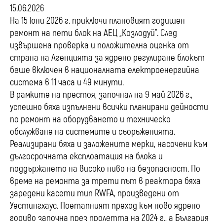
15.06.2026
На 15 юни 2026 г. приключи плановият годишен
ремонт на пети блок на АЕЦ „Козлодуй”. След
извършена проверка и положителна оценка от
страна на Агенцията за ядрено регулиране блокът
беше включен в националната електроенергийна
система в 11 часа и 49 минути.
В рамките на престоя, започнал на 9 май 2026 г.,
успешно бяха изпълнени всички планирани дейности
по ремонт на оборудването и техническо
обслужване на системите и съоръженията.
Реализирани бяха и заложените мерки, насочени към
дългосрочната експлоатация на блока и
поддържането на високо ниво на безопасност. По
време на ремонта за трети път в реактора бяха
заредени касети тип RWFA, произведени от
Уестингхаус. Поетапният преход към ново ядрено
гориво започна през пролетта на 2024 г., а България