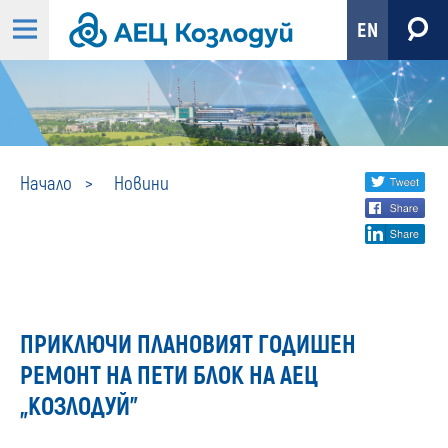
EN
Новини
Share
twi
Начало
Новини
fa
social
lin
media
ПРИКЛЮЧИ ПЛАНОВИЯТ ГОДИШЕН
РЕМОНТ НА ПЕТИ БЛОК НА АЕЦ
„КОЗЛОДУЙ”