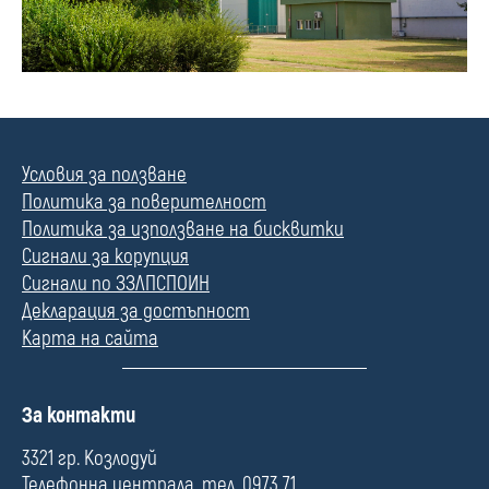
Условия за ползване
Политика за поверителност
Политика за използване на бисквитки
Сигнали за корупция
Сигнали по ЗЗЛПСПОИН
Декларация за достъпност
Карта на сайта
П
За контакти
о
л
3321 гр. Козлодуй
е
Телефонна централа, тел. 0973 71