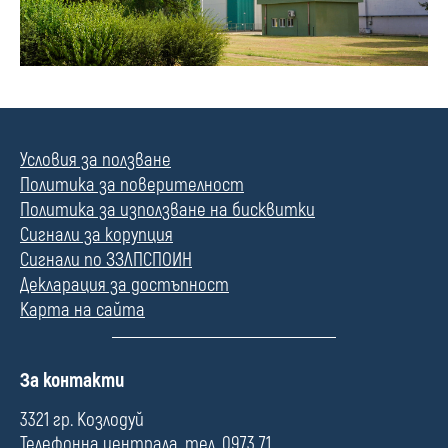
Условия за ползване
Политика за поверителност
Политика за използване на бисквитки
Сигнали за корупция
Сигнали по ЗЗЛПСПОИН
Декларация за достъпност
Карта на сайта
П
За контакти
о
л
3321 гр. Козлодуй
е
Телефонна централа, тел. 0973 71