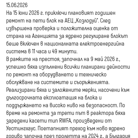
15.06.2026
На 15 юни 2026 г. приключи плановият годишен
ремонт на пети блок на АЕЦ „Козлодуй”. След
извършена проверка и положителна оценка от
страна на Агенцията за ядрено регулиране блокът
беше включен в националната електроенергийна
система в 11 часа и 49 минути.
В рамките на престоя, започнал на 9 май 2026 г.,
успешно бяха изпълнени всички планирани дейности
по ремонт на оборудването и техническо
обслужване на системите и съоръженията.
Реализирани бяха и заложените мерки, насочени към
дългосрочната експлоатация на блока и
поддържането на високо ниво на безопасност. По
време на ремонта за трети път в реактора бяха
заредени касети тип RWFA, произведени от
Уестингхаус. Поетапният преход към ново ядрено
гориво започна през пролетта на 2024 г., а България