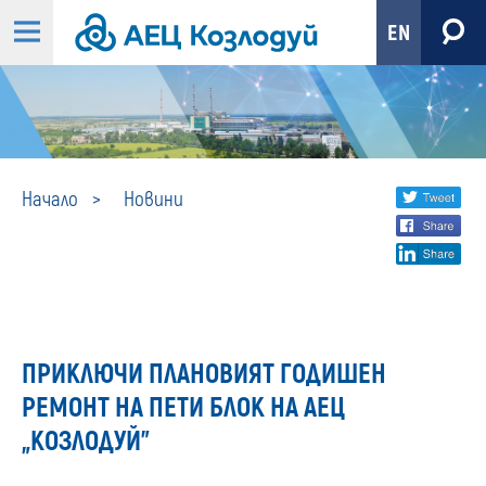
EN
Новини
Share
twi
Начало
Новини
fa
social
lin
media
ПРИКЛЮЧИ ПЛАНОВИЯТ ГОДИШЕН
РЕМОНТ НА ПЕТИ БЛОК НА АЕЦ
„КОЗЛОДУЙ”