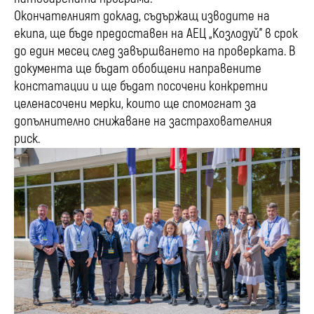
Окончателният доклад, съдържащ изводите на
екипа, ще бъде предоставен на АЕЦ „Козлодуй” в срок
до един месец след завършването на проверката. В
документа ще бъдат обобщени направените
констатации и ще бъдат посочени конкретни
целенасочени мерки, които ще спомогнат за
допълнително снижаване на застрахователния
риск.