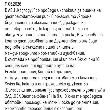
11.06.2026
В АЕЦ „Козлодуй” се проведе инспекция за оценка на
застрахователния риск в областите „Ядрена
безопасност и експлоатация”, „Гражданска
отговорност” и „Пожарна защита”. Целта е
актуализиране на оценката на риска, въз основа на
което застраховката на Дружеството ще бъде
подновена съгласно националните и
международните нормативни изисквания.
В състава на проверяващия екип бяха включени 10
специалисти от ядрените пулове на
Великобритания, Китай и Германия,
международната презастрахователна компания
Swiss Re, както и от Гражданско дружество
„Български национален застрахователен ядрен пул” и
ЗАД „ОЗК Застраховане”. На 9 и 10 юни те проведоха
обстойни прегледи на техническа документация,
множество събеседвания с експерти от