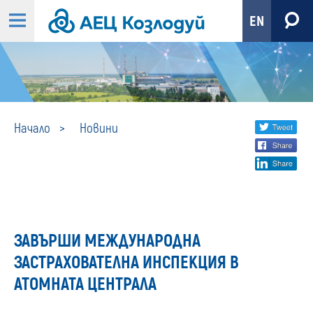
EN
Новини
Share
twi
Начало
Новини
fa
social
lin
media
ЗАВЪРШИ МЕЖДУНАРОДНА
ЗАСТРАХОВАТЕЛНА ИНСПЕКЦИЯ В
АТОМНАТА ЦЕНТРАЛА