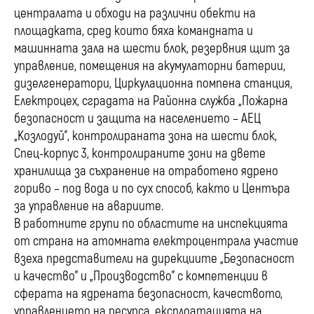
централата и обходи на различни обекти на
площадката, сред които бяха командната и
машинната зала на шести блок, резервния щит за
управление, помещения на акумулаторни батерии,
дизелгенератори, Циркулационна помпена станция,
Електроцех, сградата на Районна служба „Пожарна
безопасност и защита на населението – АЕЦ
„Козлодуй”, контролираната зона на шести блок,
Спец-корпус 3, контролираните зони на двете
хранилища за съхранение на отработено ядрено
гориво – под вода и по сух способ, както и Центъра
за управление на авариите.
В работните групи по областите на инспекцията
от страна на атомната електроцентрала участие
взеха представители на дирекциите „Безопасност
и качество” и „Производство” с компетенции в
сферата на ядрената безопасност, качеството,
управлението на ресурса, експлоатацията на