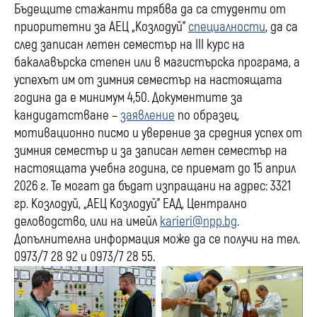
Бъдещите стажанти трябва да са студенти от
приоритетни за АЕЦ „Козлодуй”
специалности
, да са
след записан летен семестър на III курс на
бакалавърска степен или в магистърска програма, а
успехът им от зимния семестър на настоящата
година да е минимум 4,50. Документите за
кандидатстване –
заявление
по образец,
мотивационно писмо и уверение за средния успех от
зимния семестър и за записан летен семестър на
настоящата учебна година, се приемат до 15 април
2026 г. Те могат да бъдат изпращани на адрес: 3321
гр. Козлодуй, „АЕЦ Козлодуй” ЕАД, Централно
деловодство, или на имейл
karieri@npp.bg
.
Допълнителна информация може да се получи на тел.
0973/7 28 92 и 0973/7 28 55.