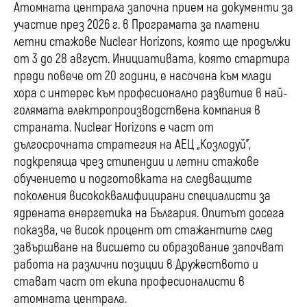
Атомната централа започна прием на документи за
участие през 2026 г. в Програмата за платени
летни стажове Nuclear Horizons, която ще продължи
от 3 до 28 август. Инициативата, която стартира
преди повече от 20 години, е насочена към млади
хора с интерес към професионално развитие в най-
голямата електропроизводствена компания в
страната. Nuclear Horizons е част от
дългосрочната стратегия на АЕЦ „Козлодуй”,
подкрепяща чрез стипендии и летни стажове
обучението и подготовката на следващите
поколения висококвалифицирани специалисти за
ядрената енергетика на България. Опитът досега
показва, че висок процент от стажантите след
завършване на висшето си образование започват
работа на различни позиции в Дружеството и
стават част от екипа професионалисти в
атомната централа.