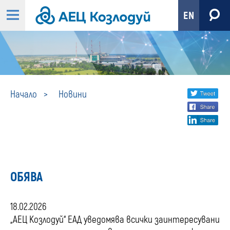
EN
Новини
Share
twi
Начало
Новини
fa
social
lin
media
ОБЯВА
18.02.2026
„АЕЦ Козлодуй“ ЕАД уведомява всички заинтересувани