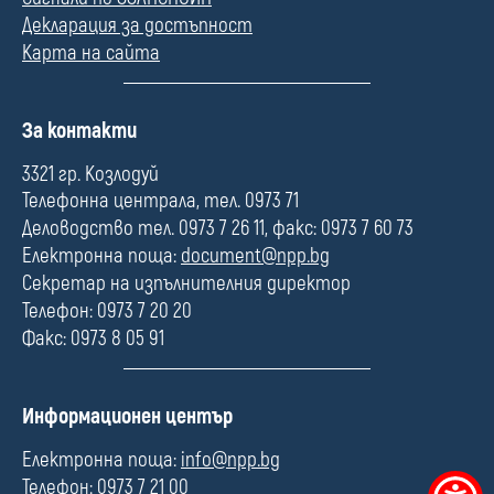
Декларация за достъпност
Карта на сайта
П
За контакти
о
л
3321 гр. Козлодуй
е
Телефонна централа, тел. 0973 71
Деловодство тел. 0973 7 26 11, факс: 0973 7 60 73
Електронна поща:
document@npp.bg
Секретар на изпълнителния директор
Телефон: 0973 7 20 20
Факс: 0973 8 05 91
П
Информационен център
о
л
Електронна поща:
info@npp.bg
е
Телефон: 0973 7 21 00