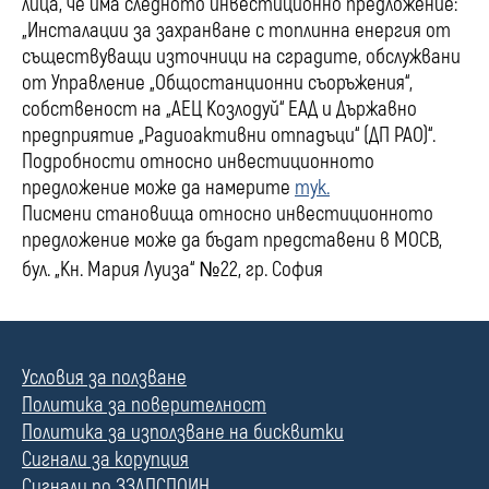
лица, че има следното инвестиционно предложение:
„Инсталации за захранване с топлинна енергия от
съществуващи източници на сградите, обслужвани
от Управление „Общостанционни съоръжения“,
собственост на „АЕЦ Козлодуй“ ЕАД и Държавно
предприятие „Радиоактивни отпадъци“ (ДП РАО)“.
Подробности относно инвестиционното
предложение може да намерите
тук.
Писмени становища относно инвестиционното
предложение може да бъдат представени в МОСВ,
бул. „Кн. Мария Луиза“ №22, гр. София
Условия за ползване
Политика за поверителност
Политика за използване на бисквитки
Сигнали за корупция
Сигнали по ЗЗЛПСПОИН