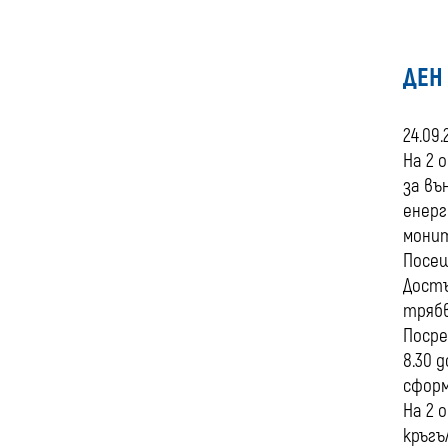
ДЕН
24.09.
На 2 
за въ
енерг
монит
Посещ
Достъ
трябв
Посре
8.30 
сформ
На 2 
кръгъ