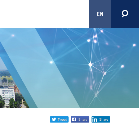
EN
Share
twitter
facebook
linkedin
social