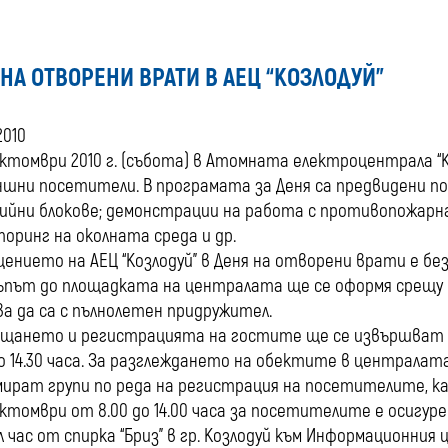
 НА ОТВОРЕНИ ВРАТИ В АЕЦ “КОЗЛОДУЙ”
2010
октомври 2010 г. (събота) в Атомната електроцентрала “
ншни посетители. В програмата за Деня са предвидени п
ийни блокове; демонстрации на работа с противопожарна
оринг на околната среда и др.
ението на АЕЦ “Козлодуй” в Деня на отворени врати е без
път до площадката на централата ще се оформя срещу 
а да са с пълнолетен придружител.
щането и регистрацията на гостите ще се извършват в
до 14.30 часа. За разглеждането на обектите в централа
ират групи по реда на регистрация на посетителите, ка
октомври от 8.00 до 14.00 часа за посетителите е осигу
л час от спирка “Бриз” в гр. Козлодуй към Информационния ц