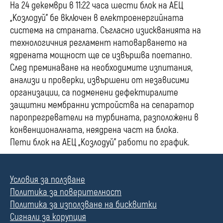
На 24 декември в 11:22 часа шести блок
на АЕЦ
„Козлодуй” бе включен в електроенергийната
система на страната. Съгласно изискванията на
технологичния регламент натоварването на
ядрената мощност ще се извършва поетапно.
След преминаване на необходимите изпитания,
анализи и проверки, извършени от независими
организации, са подменени дефектиралите
защитни мембранни устройства на сепаратор
паропрегреватели на турбината, разположени в
конвенционалната, неядрена част на блока.
Пети блок на АЕЦ „Козлодуй” работи по график.
Условия за ползване
Политика за поверителност
Политика за използване на бисквитки
Сигнали за корупция