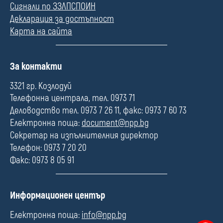
Сигнали по ЗЗЛПСПОИН
Декларация за достъпност
Карта на сайта
П
За контакти
о
л
3321 гр. Козлодуй
е
Телефонна централа, тел. 0973 71
Деловодство тел. 0973 7 26 11, факс: 0973 7 60 73
Електронна поща:
document@npp.bg
Секретар на изпълнителния директор
Телефон: 0973 7 20 20
Факс: 0973 8 05 91
П
Информационен център
о
л
Електронна поща:
info@npp.bg