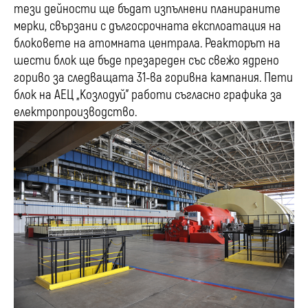
тези дейности ще бъдат изпълнени планираните
мерки, свързани с дългосрочната експлоатация на
блоковете на атомната централа. Реакторът на
шести блок ще бъде презареден със свежо ядрено
гориво за следващата 31-ва горивна кампания. Пети
блок на АЕЦ „Козлодуй” работи съгласно графика за
електропроизводство.