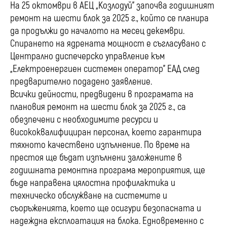
На 25 октомври в АЕЦ „Козлодуй” започва годишният
ремонт на шести блок за 2025 г., който се планира
да продължи до началото на месец декември.
Спирането на ядрената мощност е съгласувано с
Централно диспечерско управление към
„Електроенергиен системен оператор” ЕАД след
предварително подадено заявление.
Всички дейности, предвидени в програмата на
плановия ремонт на шести блок за 2025 г., са
обезпечени с необходимите ресурси и
висококвалифициран персонал, което гарантира
тяхното качествено изпълнение. По време на
престоя ще бъдат изпълнени заложените в
годишната ремонтна програма мероприятия, ще
бъде направена цялостна профилактика и
техническо обслужване на системите и
съоръженията, което ще осигури безопасната и
надеждна експлоатация на блока. Едновременно с