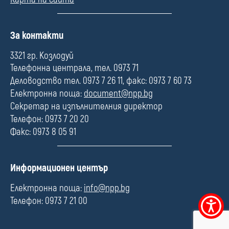
П
За контакти
о
л
3321 гр. Козлодуй
е
Телефонна централа, тел. 0973 71
Деловодство тел. 0973 7 26 11, факс: 0973 7 60 73
Електронна поща:
document@npp.bg
Секретар на изпълнителния директор
Телефон: 0973 7 20 20
Факс: 0973 8 05 91
П
Информационен център
о
л
Електронна поща:
info@npp.bg
е
Телефон: 0973 7 21 00
Меню
за
достъпно