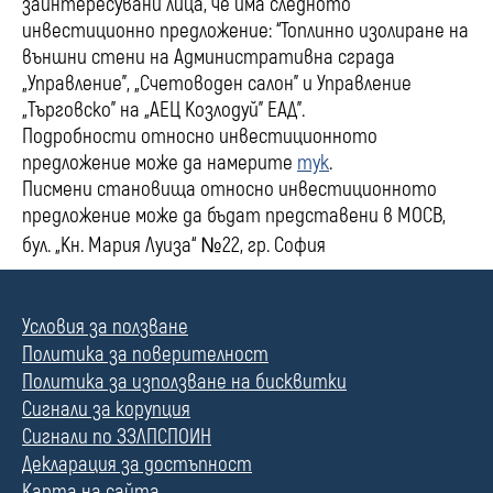
заинтересувани лица, че има следното
инвестиционно предложение: “Топлинно изолиране на
външни стени на Административна сграда
„Управление”, „Счетоводен салон” и Управление
„Търговско” на „АЕЦ Козлодуй” ЕАД”.
Подробности относно инвестиционното
предложение може да намерите
тук
.
Писмени становища относно инвестиционното
предложение може да бъдат представени в МОСВ,
бул. „Кн. Мария Луиза“ №22, гр. София
Условия за ползване
Политика за поверителност
Политика за използване на бисквитки
Сигнали за корупция
Сигнали по ЗЗЛПСПОИН
Декларация за достъпност
Карта на сайта