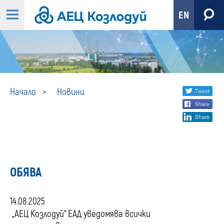
EN
Новини
Share
twi
Начало
Новини
fa
social
lin
media
ОБЯВА
14.08.2025
„АЕЦ Козлодуй“ ЕАД уведомява всички