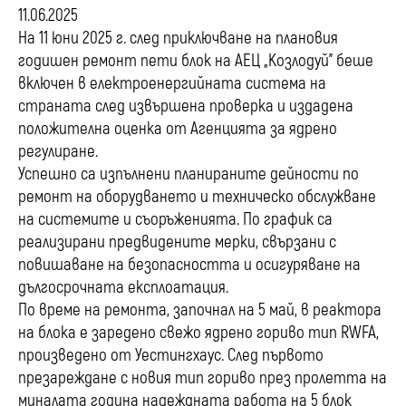
11.06.2025
На 11 юни 2025 г. след приключване на плановия
годишен ремонт пети блок на АЕЦ „Козлодуй” беше
включен в електроенергийната система на
страната след извършена проверка и издадена
положителна оценка от Агенцията за ядрено
регулиране.
Успешно са изпълнени планираните дейности по
ремонт на оборудването и техническо обслужване
на системите и съоръженията. По график са
реализирани предвидените мерки, свързани с
повишаване на безопасността и осигуряване на
дългосрочната експлоатация.
По време на ремонта, започнал на 5 май, в реактора
на блока е заредено свежо ядрено гориво тип RWFA,
произведено от Уестингхаус. След първото
презареждане с новия тип гориво през пролетта на
миналата година надеждната работа на 5 блок