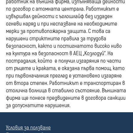
работник на външна фирма, изпълняваща дейности
по договор с атомната централа. Работникът е
извършвал дейности с ъглошлайф без издаден
огневи наряд и при неспазване на необходимите
мерки за противопожарна защита. С това са
нарушени стриктните правила за трудова
безопасност, както и постигнатото високо ниво
на култура на безопасност в АЕЦ „Козлодуй“. На
пострадалия, който е получил изгаряния по части
от ръцете и краката, е оказана първа помощ, като
при първоначалния преглед е установено изгаряне
от втора степен. Работникът е транспортиран в
столична болница в стабилно състояние. Външната
фирма ще понесе предвидените в договора санкции
за допуснатите нарушения.
Условия за ползване