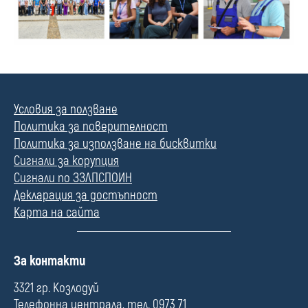
Условия за ползване
Политика за поверителност
Политика за използване на бисквитки
Сигнали за корупция
Сигнали по ЗЗЛПСПОИН
Декларация за достъпност
Карта на сайта
П
За контакти
о
л
3321 гр. Козлодуй
е
Телефонна централа, тел. 0973 71