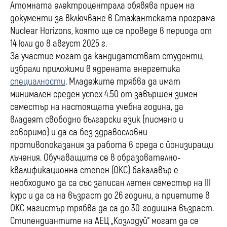
Атомната електроцентрала обявява прием на
документи за включване в Стажантската програма
Nuclear Horizons, която ще се проведе в периода от
14 юли до 8 август 2025 г.
За участие могат да кандидатстват студенти,
избрали приложими в ядрената енергетика
специалности
. Младежите трябва да имат
минимален среден успех 4.50 от завършен зимен
семестър на настоящата учебна година, да
владеят свободно български език (писмено и
говоримо) и да са без здравословни
противопоказания за работа в среда с йонизиращи
лъчения. Обучаващите се в образователно-
квалификационна степен (ОКС) бакалавър е
необходимо да са със записан летен семестър на III
курс и да са на възраст до 26 години, а приетите в
ОКС магистър трябва да са до 30-годишна възраст.
Стипендиантите на АЕЦ „Козлодуй” могат да се