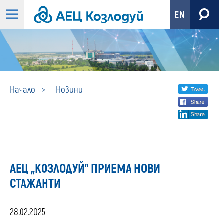
EN
Новини
Share
twi
Начало
Новини
fa
social
lin
media
АЕЦ „КОЗЛОДУЙ” ПРИЕМА НОВИ
СТАЖАНТИ
28.02.2025