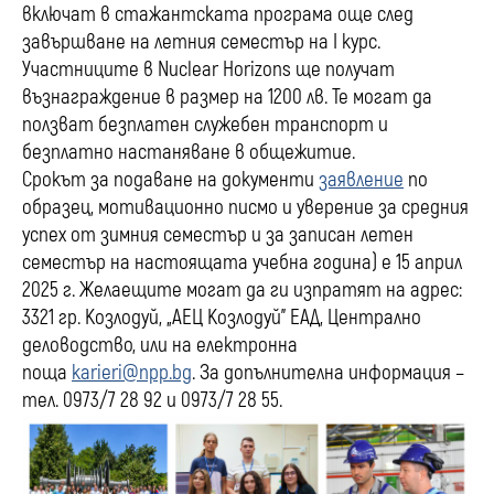
включат в стажантската програма още след
завършване на летния семестър на I курс.
Участниците в Nuclear Horizons ще получат
възнаграждение в размер на 1200 лв. Те могат да
ползват безплатен служебен транспорт и
безплатно настаняване в общежитие.
Срокът за подаване на документи
заявление
по
образец, мотивационно писмо и уверение за средния
успех от зимния семестър и за записан летен
семестър на настоящата учебна година) е 15 април
2025 г. Желаещите могат да ги изпратят на адрес:
3321 гр. Козлодуй, „АЕЦ Козлодуй” ЕАД, Централно
деловодство, или на електронна
поща
karieri@npp.bg
. За допълнителна информация –
тел. 0973/7 28 92 и 0973/7 28 55.