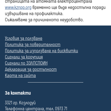
страницата на атомната електроцентрала
www.kznpp.org
временно ще бъде недостъпна поради
извършване на профилактика.
Съжаляваме за причиненото неудобство.
Условия за ползване
Политика за поверителност
Политика за използване на бисквитки
Сигнали за корупция
Сигнали по ЗЗЛПСПОИН
Декларация за достъпност
Карта на сайта
П
За контакти
о
л
3321 гр. Козлодуй
е
Телефонна централа, тел. 0973 71