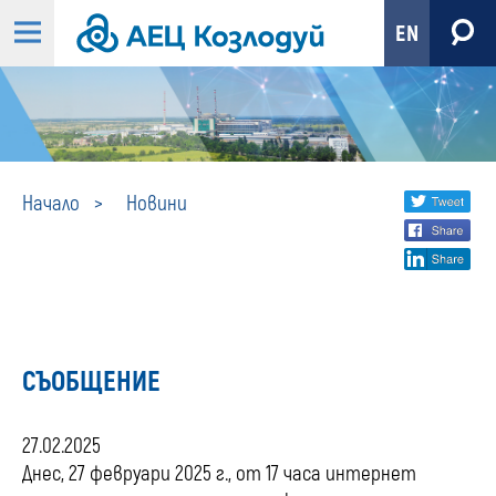
EN
Новини
Share
twi
Начало
Новини
fa
social
lin
media
СЪОБЩЕНИЕ
27.02.2025
Днес, 27 февруари 2025 г., от 17 часа интернет