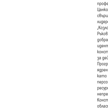
профе
Цанко
свърш
лидер
„Козл
Ръков
добра
идент
конст
за де
Прогр
ядрен
като 
персо
ресур
непре
Конст
облас