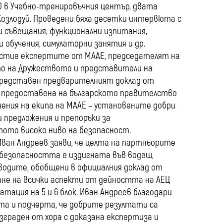
0 в Учебно-тренировъчния център, двата
Козлодуй. Проведени бяха десетки интервюта с
 съвещания, функционални изпитания,
 обучения, симулаторни занятия и др.
частие експертите от МААЕ, председателят на
ото на Дружеството и представители на
представен предварителният доклад от
де предоставена на българското правителство
чения на екипа на МААЕ – установените добри
и предложения и препоръки за
ото високо ниво на безопасност.
Иван Андреев заяви, че целта на партньорите
а безопасността е издигната във водещ
водите, обобщени в официалния доклад от
не на всички аспекти от дейността на АЕЦ
тация на 5 и 6 блок. Иван Андреев благодари
а и подчерта, че добрите резултати са
зграден от хора с доказана експертиза и