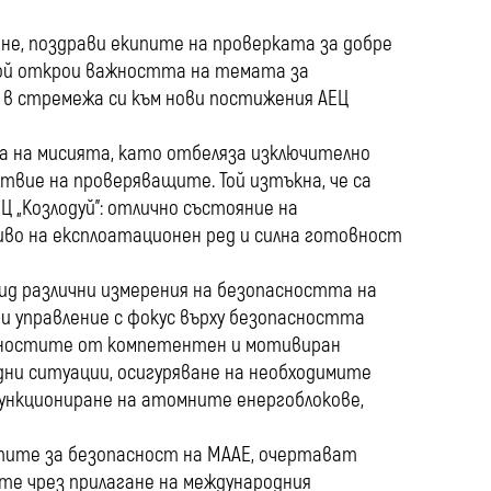
ане, поздрави екипите на проверката за добре
той открои важността на темата за
 в стремежа си към нови постижения АЕЦ
а на мисията, като отбеляза изключително
вие на проверяващите. Той изтъкна, че са
 „Козлодуй”: отлично състояние на
во на експлоатационен ред и силна готовност
вид различни измерения на безопасността на
и управление с фокус върху безопасността
йностите от компетентен и мотивиран
дни ситуации, осигуряване на необходимите
функциониране на атомните енергоблокове,
тите за безопасност на МААЕ, очертават
е чрез прилагане на международния