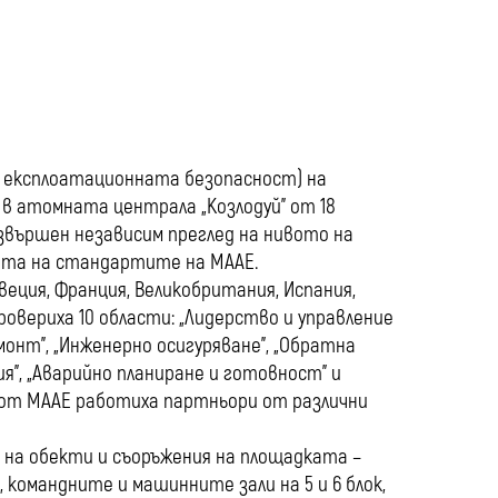
media
 на експлоатационната безопасност) на
 в атомната централа „Козлодуй” от 18
извършен независим преглед на нивото на
ата на стандартите на МААЕ.
еция, Франция, Великобритания, Испания,
провериха 10 области: „Лидерство и управление
емонт”, „Инженерно осигуряване”, „Обратна
я”, „Аварийно планиране и готовност” и
е от MAAE работиха партньори от различни
 на обекти и съоръжения на площадката –
 командните и машинните зали на 5 и 6 блок,