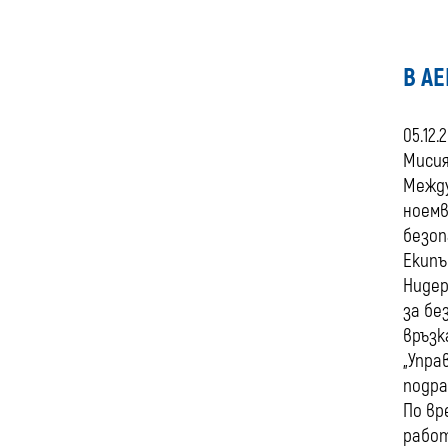
В А
05.12.
Мисия
Между
ноемв
безоп
Екипъ
Нидер
за бе
връзк
„Упра
подра
По вр
работ