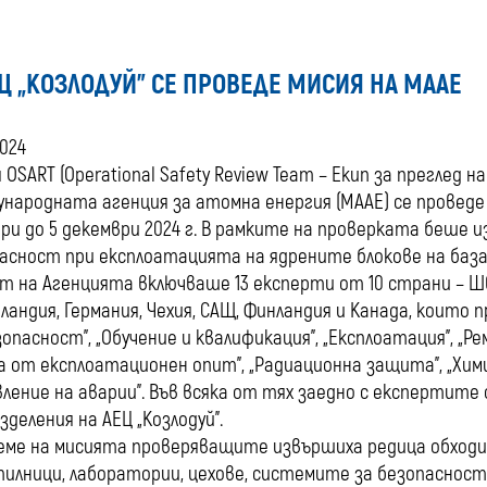
ЕЦ „КОЗЛОДУЙ” СЕ ПРОВЕДЕ МИСИЯ НА МААЕ
2024
 OSART (Operational Safety Review Team – Екип за преглед
народната агенция за атомна енергия (МААЕ) се проведе
ри до 5 декември 2024 г. В рамките на проверката беше 
асност при експлоатацията на ядрените блокове на баз
т на Агенцията включваше 13 експерти от 10 страни – Шв
ландия, Германия, Чехия, САЩ, Финландия и Канада, които 
зопасност”, „Обучение и квалификация”, „Експлоатация”, „Р
а от експлоатационен опит”, „Радиационна защита”, „Хими
вление на аварии”. Във всяка от тях заедно с експертит
зделения на АЕЦ „Козлодуй”.
еме на мисията проверяващите извършиха редица обходи
илници, лаборатории, цехове, системите за безопасност,