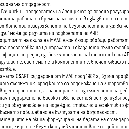
сионална отдаденост.
 Бачийски – председател на Агенцията за ядрено регулир
ената работа по време на мисията. В изказването си 
ството при осигуряването на безопасността и заяви, че
одуй” може да разчита на подкрепата на АЯР.
одителят на екипа на МААЕ Джон Дюгид обобщи работат
та подготовка на централата и оказаното пълно съдейст
ифицирани редица забележителни характеристики на АЕЦ
рукциите, системите и компонентите, впечатляващо ни
йствие.
амата OSART, създадена от МААЕ през 1982 г., взема пред
ите съоръжения, сред които са поддържане на лидерство 
водещ приоритет, гарантиране на изпълнението на де
нал, поддържане на високо ниво на готовност за извънре
си за обезпечаване на надеждно, стабилно и ефективно 
къснато повишаване на културата на безопасност.
атациите на екипа, формулирани на базата на стандар
тите, където е възможно усъвършенстване на дейностит