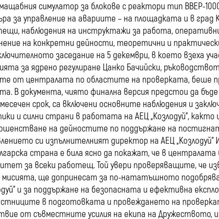
мащабния симулатор за блокове с реактори тип ВВЕР-100
ра за управление на авариите – на площадката и в град 
ещи, наблюдения на инструктажи за работа, оперативни
нение на конкретни дейности, теоретични и практически
ключителното заседание на 5 декември, в което взеха у
ията за ядрено регулиране Цанко Бачийски, ръководств
те от централата по областите на проверката, беше 
та. В документа, чиято финална версия предстои да бъ
месечен срок, са включени основните наблюдения и заклю
ики и силни страни в работата на АЕЦ „Козлодуй”, както 
ршенстване на дейностите по поддържане на постигнат
влението си изпълнителният директор на АЕЦ „Козлодуй” 
лгарска страна е била ясно да покажат, че в централат
итет за всеки работещ. Той увери проверяващите, че из
 мисията, ще допринесат за по-нататъшното подобрява
одуй” и за поддържане на безопасната и ефективна експлоа
астниците в подготовката и провеждането на проверкат
твие от съвместните усилия на екипа на Дружеството, и