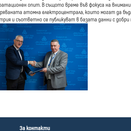
оатационен опит. В същото време във фокуса на внима
ряваната атомна електроцентрала, които могат да бъда
трия и съответно се публикуват в базата данни с добри 
П
За контакти