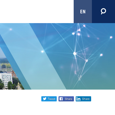
EN
Share
twitter
facebook
linkedin
social