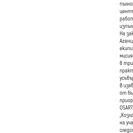
пълно
центъ
работ
изпъл
На за
Агенц
екипи
мисия
в три
практ
усъвъ
В изя
от бъ
приор
OSART
„Козл
на уч
следс