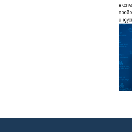
експл
прове
индус
П