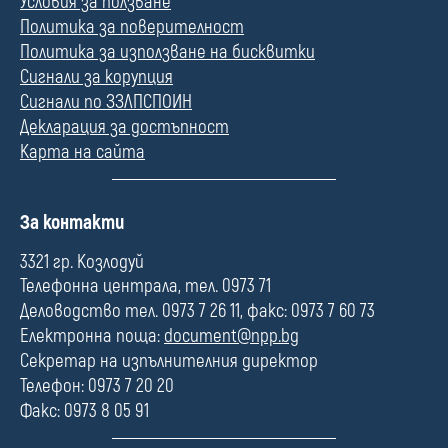
Условия за ползване
Политика за поверителност
Политика за използване на бисквитки
Сигнали за корупция
Сигнали по ЗЗЛПСПОИН
Декларация за достъпност
Карта на сайта
П
За контакти
о
л
3321 гр. Козлодуй
е
Телефонна централа, тел. 0973 71
Деловодство тел. 0973 7 26 11, факс: 0973 7 60 73
Електронна поща:
document@npp.bg
Секретар на изпълнителния директор
Телефон: 0973 7 20 20
Факс: 0973 8 05 91