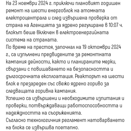
На 23 ноември 2024 г. приключи плановият годишен
ремонт на шести енергоблок на атомната
електроцентрала и след извършена проверка от
страна на Агенцията за ядрено регулиране в 10:07 ч.
блокът беше включен в електроенергийната
система на страната.
По време на престоя, започнал на 19 октомври 2024
г., са изпълнени предвидените за ремонтната
кампания дейности, както и планираните мерки,
свързани с повишаването на безопасността и
дългосрочната експлоатация. Реакторът на шести
блок е презареден със свежо ядрено гориво за
следващата горивна кампания.
Успешно са извършени и необходимите изпитания и
проверки, потвърждаващи работоспособността и
надеждността на съоръженията.
Съгласно технологичния регламент натоварването
на блока се извършва поетапно.