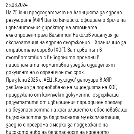
25.06.2024
На 25 юни председателят на Агенцията за ядрено
регулиране (АЯР) Цанко Бачийски официално връчи на
изпълнителния директор на атомната
електроцентрала Валентин Николов лицензия за
експлоатация на ядрено съоръжение – Хранилище за
отработено гориво (ХОГ). За първи път в
съответствие с въведените промени в
националната нормативна уредба издаденият
документ не е ограничен със срок.
През юни 2023 г. АЕЦ „Козлодуй” депозира в АЯР
заявление за подновяване на лицензията на ХОГ,
придружено от комплект документи, съдържащи
резултатите от извършения периодичен преглед
на безопасността на хранилището и обосноваващи
възможността за безопасната му експлоатация,
заедно с програма с мерки за поддържане на
високото ниво на безопасност на ядреното