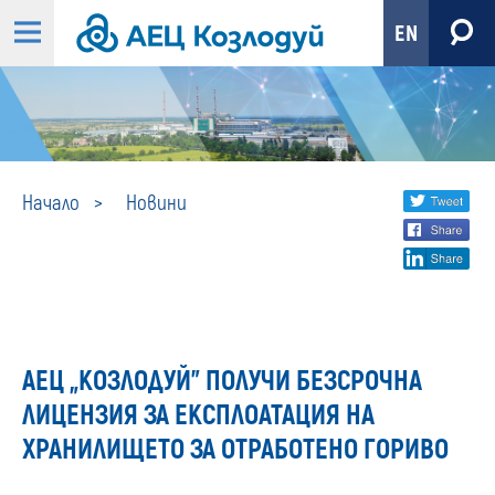
EN
Новини
Share
twi
Начало
Новини
fa
social
lin
media
АЕЦ „КОЗЛОДУЙ” ПОЛУЧИ БЕЗСРОЧНА
ЛИЦЕНЗИЯ ЗА ЕКСПЛОАТАЦИЯ НА
ХРАНИЛИЩЕТО ЗА ОТРАБОТЕНО ГОРИВО