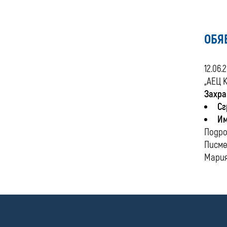
ОБЯ
12.06.
„АЕЦ 
Захра
Сг
Им
Подр
Писме
Мария
П
о