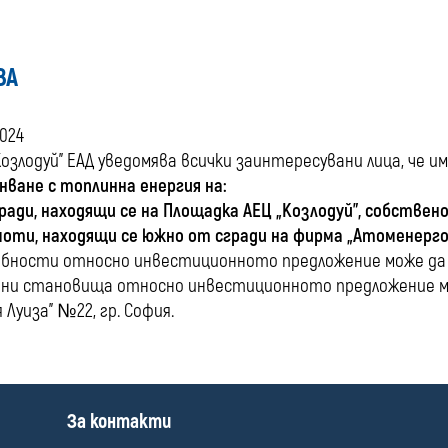
ВА
2024
Козлодуй” ЕАД уведомява всички заинтересувани лица, че 
нване с топлинна енергия на:
ради, находящи се на Площадка АЕЦ „Козлодуй”, собстве
оти, находящи се южно от сгради на фирма „Атоменерг
обности относно инвестиционното предложение може д
ни становища относно инвестиционното предложение мож
 Луиза” №22, гр. София.
П
За контакти
о