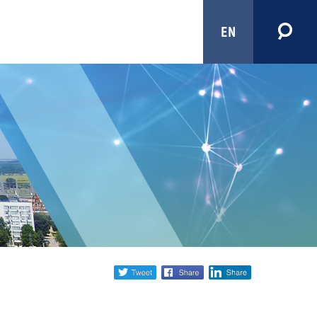
EN
Share
twitter
facebook
linkedin
social