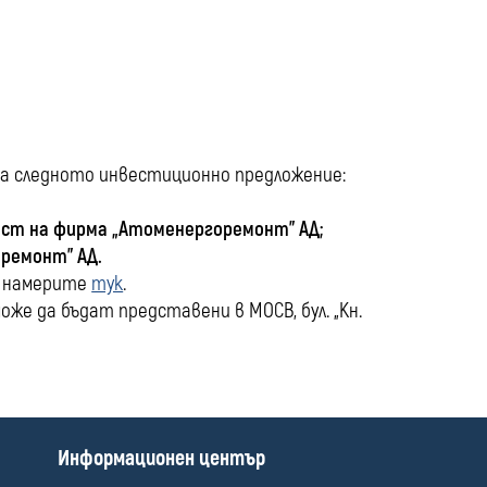
media
има следното инвестиционно предложение:
ност на фирма „Атоменергоремонт” АД;
оремонт” АД
.
а намерите
тук
.
е да бъдат представени в МОСВ, бул. „Кн.
П
Информационен център
о