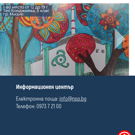
П
Информационен център
о
л
Електронна поща:
info@npp.bg
е
Телефон: 0973 7 21 00