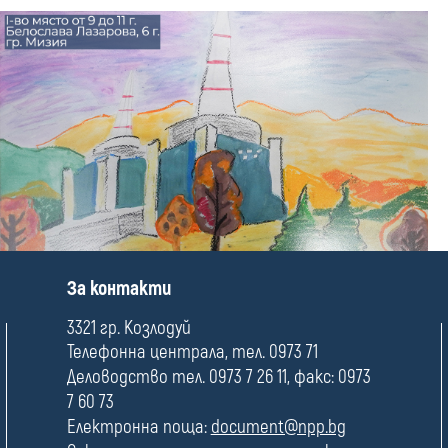
П
За контакти
о
л
3321 гр. Козлодуй
е
Телефонна централа, тел. 0973 71
Деловодство тел. 0973 7 26 11, факс: 0973
7 60 73
Електронна поща:
document@npp.bg