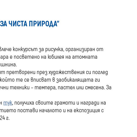
media
ЗА ЧИСТА ПРИРОДА”
влече конкурсът за рисунка, организиран от
вара е посветено на юбилея на атомната
ишнина.
т претворени през художествения си поглед
о който те се вписват в заобикалящата ги
чни техники – темпера, пастел или смесена. За
ен
тук
, получиха своите грамоти и награди на
битието постави началото и на експозиция с
4 г.