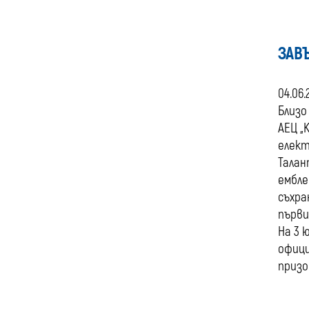
ЗАВ
04.06.
Близо
АЕЦ „
елект
Талан
ембле
съхра
първи
На 3 
офици
призо