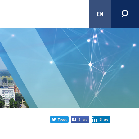
EN
Share
twitter
facebook
linkedin
social