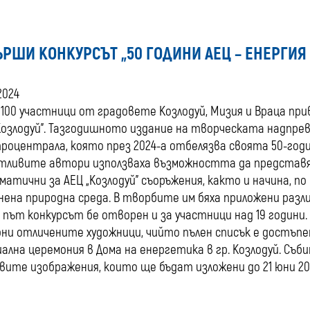
ЪРШИ КОНКУРСЪТ „50 ГОДИНИ АЕЦ – ЕНЕРГИЯ 
2024
 100 участници от градовете Козлодуй, Мизия и Враца при
Козлодуй”. Тазгодишното издание на творческата надпре
роцентрала, която през 2024-а отбелязва своята 50-год
тливите автори използваха възможността да представя
матични за АЕЦ „Козлодуй” съоръжения, както и начина, п
нена природна среда. В творбите им бяха приложени разли
 път конкурсът бе отворен и за участници над 19 години.
юни отличените художници, чийто пълен списък е достъп
ална церемония в Дома на енергетика в гр. Козлодуй. Съ
вите изображения, които ще бъдат изложени до 21 юни 202