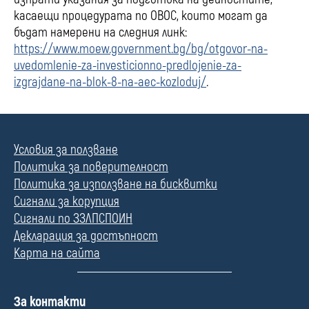
касаещи процедурата по ОВОС, които могат да
бъдат намерени на следния линк:
https://www.moew.government.bg/bg/otgovor-na-
uvedomlenie-za-investicionno-predlojenie-za-
izgrajdane-na-blok-8-na-aec-kozloduj/
.
Условия за ползване
Политика за поверителност
Политика за използване на бисквитки
Сигнали за корупция
Сигнали по ЗЗЛПСПОИН
Декларация за достъпност
Карта на сайта
П
За контакти