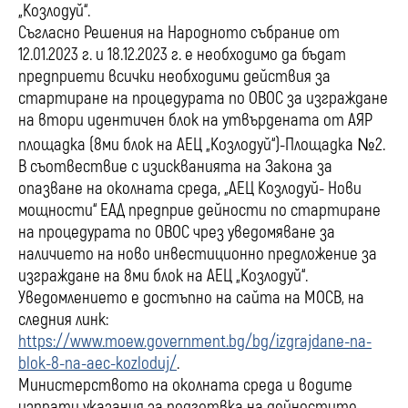
„Козлодуй“.
Съгласно Решения на Народното събрание от
12.01.2023 г. и 18.12.2023 г. е необходимо да бъдат
предприети всички необходими действия за
стартиране на процедурата по ОВОС за изграждане
на втори идентичен блок на утвърдената от АЯР
площадка (8ми блок на АЕЦ „Козлодуй“)-Площадка №2.
В съотвествие с изискванията на Закона за
опазване на околната среда, „АЕЦ Козлодуй- Нови
мощности“ ЕАД предприе дейности по стартиране
на процедурата по ОВОС чрез уведомяване за
наличието на ново инвестиционно предложение за
изграждане на 8ми блок на АЕЦ „Козлодуй“.
Уведомлението е достъпно на сайта на МОСВ, на
следния линк:
https://www.moew.government.bg/bg/izgrajdane-na-
blok-8-na-aec-kozloduj/
.
Министерството на околната среда и водите
изпрати указания за подготвка на дейностите,