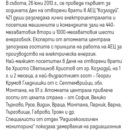
В събота, 26 юни 2010 г., се проведе първият за
годината Ден на отворени врати в АЕЦ “Козлодуй”.
421 души разгледаха лично електроцентралата и
посетиха машинните и командните зали на 440-
мегаватовия втори и 1000-мегаватовия шести
енергоблок. Експерти от атомната централа
запознаха гостите с принципа на работа на АЕЦ за
производство на електрическа енергия.
Най-малкият посетител в Деня на отворени врати
бе Христо Светлинов Христов от гр. Козлодуй, на 1
г. и 2 месеца, а най-възрастният гост – Георги
Крумов Гладнишки от с. Септемврийци, обл.
Монтана, на 91 г. Атомната централа привлече
гости от цялата страна – от София, Велико
Търново, Русе, Видин, Враца, Монтана, Перник, Варна,
Търговище, Габрово, Троян и др.
Специалисти от отдел “Радиоекологичен
мониторинг” показаха замервания на радиационния