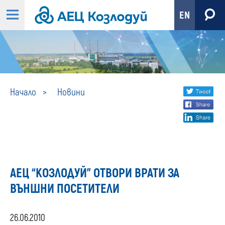
EN
Новини
Share
twi
Начало
Новини
fa
social
lin
media
АЕЦ “КОЗЛОДУЙ” ОТВОРИ ВРАТИ ЗА
ВЪНШНИ ПОСЕТИТЕЛИ
26.06.2010