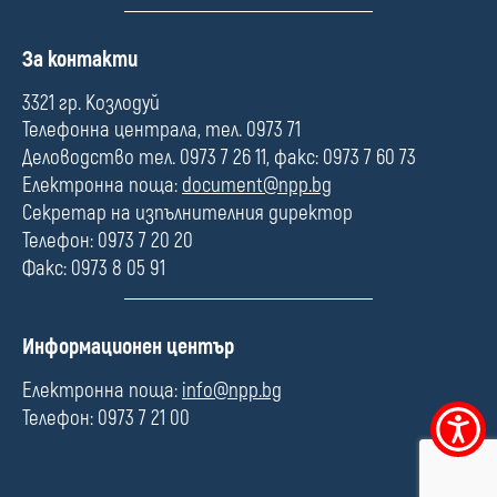
П
За контакти
о
л
3321 гр. Козлодуй
е
Телефонна централа, тел. 0973 71
Деловодство тел. 0973 7 26 11, факс: 0973 7 60 73
Електронна поща:
document@npp.bg
Секретар на изпълнителния директор
Телефон: 0973 7 20 20
Факс: 0973 8 05 91
П
Информационен център
о
л
Електронна поща:
info@npp.bg
е
Телефон: 0973 7 21 00
Меню
за
достъпно