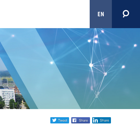
EN
Share
twitter
facebook
linkedin
social