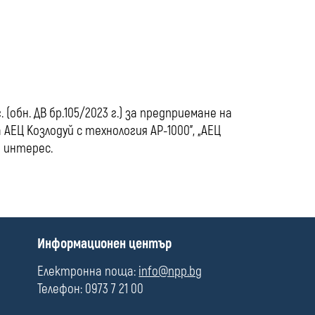
media
(обн. ДВ бр.105/2023 г.) за предприемане на
АЕЦ Козлодуй с технология АР-1000", „АЕЦ
а интерес.
П
Информационен център
о
л
Електронна поща:
info@npp.bg
е
Телефон: 0973 7 21 00