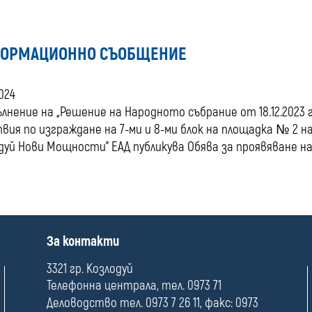
ОРМАЦИОННО СЪОБЩЕНИЕ
2024
ълнение на „Решение на Народното събрание от 18.12.2023 г. 
вия по изграждане на 7-ми и 8-ми блок на площадка № 2 на 
дуй Нови Мощности" ЕАД публикува Обява за проявяване н
П
За контакти
о
л
3321 гр. Козлодуй
е
Телефонна централа, тел. 0973 71
Деловодство тел. 0973 7 26 11, факс: 0973