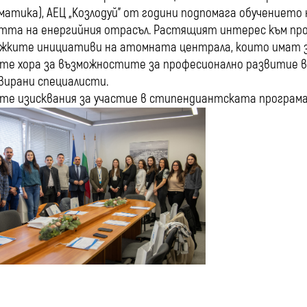
атика), АЕЦ „Козлодуй” от години подпомага обучението 
тта на енергийния отрасъл. Растящият интерес към про
жките инициативи на атомната централа, които имат 
те хора за възможностите за професионално развитие в
ирани специалисти.
те изисквания за участие в стипендиантската програма