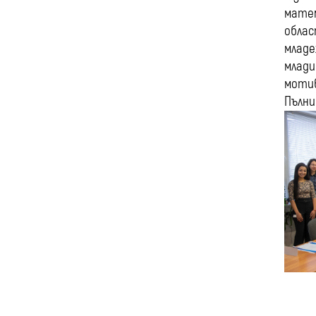
матем
облас
младе
млади
мотив
Пълни