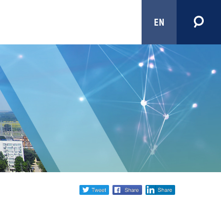
EN
Share
twitter
facebook
linkedin
social