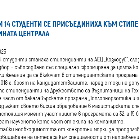
И 14 СТУДЕНТИ СЕ ПРИСЪЕДИНИХА КЪМ СТИП
МНАТА ЦЕНТРАЛА
2023
4 студенти станаха стипендианти на АЕЦ „Козлодуй”, сл
дбор – събеседване със специално сформирана за целта ком
ли желание да се включат в стипендиантската програма
2018 г. броят на кандидатстващите, наред с този на доп
е стипендианти на Дружеството са възпитаници на Техни
а част от бакалавърската програма „Топлоенергетика и я
одължат своето висше образование в магистърската спе
астоящия момент участниците в програмата са 32, а 15
гат наученото като част от екипа на компанията.
айки необходимостта от конкретни мерки за преодоляв
повишаване на интереса към специалности от направлени