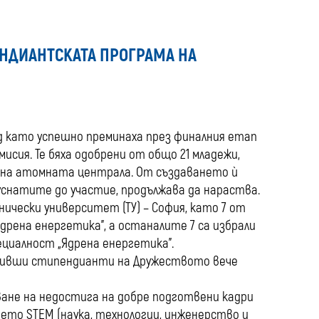
media
ЕНДИАНТСКАТА ПРОГРАМА НА
ед като успешно преминаха през финалния етап
исия. Те бяха одобрени от общо 21 младежи,
 на атомната централа. От създаването ѝ
уснатите до участие, продължава да нараства.
чески университет (ТУ) – София, като 7 от
дрена енергетика”, а останалите 7 са избрали
циалност „Ядрена енергетика”.
 бивши стипендианти на Дружеството вече
ане на недостига на добре подготвени кадри
ето STEM (наука, технологии, инженерство и