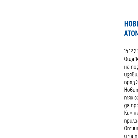
НОВ
АТО
14.12.
Още 1
на по
изяви
през 
Новит
тях с
да пр
Към н
прила
Отчит
и за 