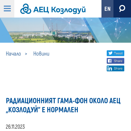
EN
Новини
Share
twi
Начало
Новини
fa
social
lin
media
РАДИАЦИОННИЯТ ГАМА-ФОН ОКОЛО АЕЦ
„КОЗЛОДУЙ” Е НОРМАЛЕН
26.11.2023