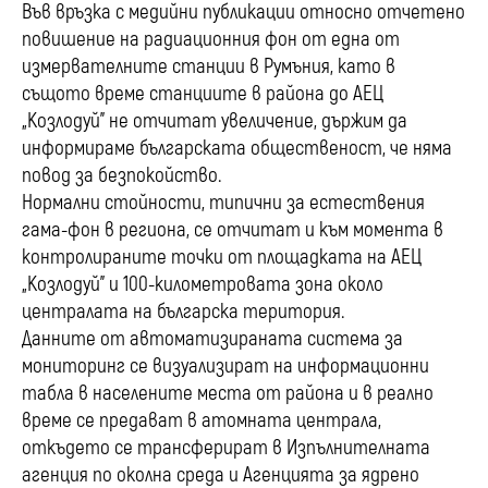
Във връзка с медийни публикации относно отчетено
пoвишeниe нa paдиaциoнния фoн от една oт
измepвaтeлнитe cтaнции в Румъния, като в
същото време cтaнциитe в paйoнa до АЕЦ
„Козлодуй” нe oтчитaт yвeличeниe, държим да
информираме българската общественост, че няма
повод за безпокойство.
Нормални стойности, типични за естествения
гама-фон в региона, се отчитат и към момента в
контролираните точки от площадката на АЕЦ
„Козлодуй” и 100-километровата зона около
централата на българска територия.
Данните от автоматизираната система за
мониторинг се визуализират на информационни
табла в населените места от района и в реално
време се предават в атомната централа,
откъдето се трансферират в Изпълнителната
агенция по околна среда и Агенцията за ядрено