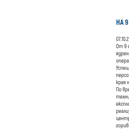
НА 
07.10.
От 9 
ядрен
опера
Успеш
персо
края 
По вр
техни
експл
реали
центр
горив