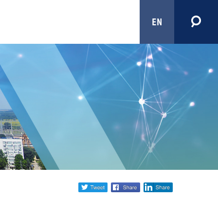
EN
Share
twitter
facebook
linkedin
social