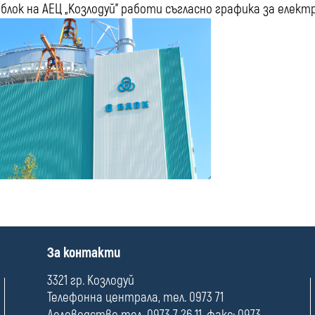
блок на АЕЦ „Козлодуй” работи съгласно графика за елек
П
За контакти
о
л
3321 гр. Козлодуй
е
Телефонна централа, тел. 0973 71