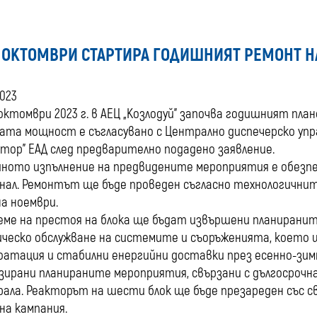
9 ОКТОМВРИ СТАРТИРА ГОДИШНИЯТ РЕМОНТ НА
2023
октомври 2023 г. в АЕЦ „Козлодуй” започва годишният пл
ата мощност е съгласувано с Централно диспечерско уп
тор” ЕАД след предварително подадено заявление.
ното изпълнение на предвидените мероприятия е обезпе
нал. Ремонтът ще бъде проведен съгласно технологичните
на ноември.
еме на престоя на блока ще бъдат извършени планирани
ческо обслужване на системите и съоръженията, което 
оатация и стабилни енергийни доставки през есенно-зим
зирани планираните мероприятия, свързани с дългосроч
ала. Реакторът на шести блок ще бъде презареден със с
на кампания.