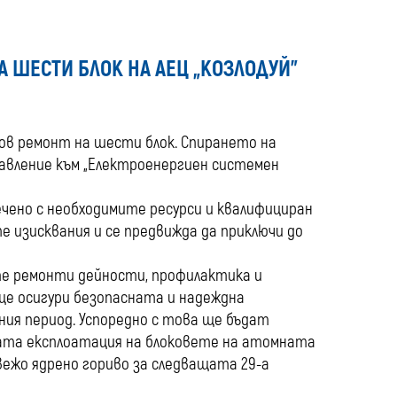
media
 ШЕСТИ БЛОК НА АЕЦ „КОЗЛОДУЙ”
анов ремонт на шести блок. Спирането на
равление към „Електроенергиен системен
чено с необходимите ресурси и квалифициран
 изисквания и се предвижда да приключи до
те ремонти дейности, профилактика и
ще осигури безопасната и надеждна
ния период. Успоредно с това ще бъдат
ната експлоатация на блоковете на атомната
вежо ядрено гориво за следващата 29-а