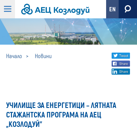
EN
Новини
Share
twi
Начало
Новини
fa
social
lin
media
УЧИЛИЩЕ ЗА ЕНЕРГЕТИЦИ – ЛЯТНАТА
СТАЖАНТСКА ПРОГРАМА НА АЕЦ
„КОЗЛОДУЙ”