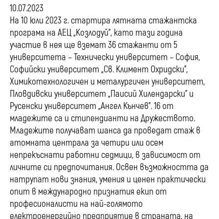
10.07.2023
На 10 юли 2023 г. стартира лятната стажантска
програма на АЕЦ „Козлодуй”, като тази година
участие в нея ще вземат 36 стажанти от 5
университета – Технически университет – София,
Софийски университет „Св. Климент Охридски”,
Химикотехнологичен и металургичен университет,
Пловдивски университет „Паисий Хилендарски” и
Русенски университет „Ангел Кънчев”. 16 от
младежите са и стипендианти на Дружеството.
Младежите получават шанса да проведат стаж в
атомната централа за четири или осем
непрекъснати работни седмици, в зависимост от
личните си предпочитания. Освен възможността да
натрупат нови знания, умения и ценен практически
опит в международно признатия екип от
професионалисти на най-голямото
електроенергийно предприятие в страната, на