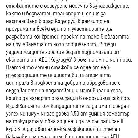
стажантите е осигурено месечно възнаграждение,
както и безплатен транспорт и опция за
настаняване в град Козлодуй. В рамките на
програмата всеки един от участниците ще
разработи конкретен проект по тема в областта
на изучаваната от него специалност. В тази
задача младите хора ще бъдат подпомагани от
експерти от АЕЦ „Козлодуй” в ролята им на ментори.
Платените летни стажове са една от най-
дългогодишните инициативи на атомната
централа в подкрепа на доброто образование и
създаването на подготвени и мотивирани хора,
които да намерят реализация в енергийния сектор.
Изискванията към кандидатите са да имат среден
успех минимум много добър 4.50 от зимния семестър
на текущата учебна година и да са със записан III
курс в образователно-квалификационна степен
бакалавър или магистър в приоритетна за АЕЦ