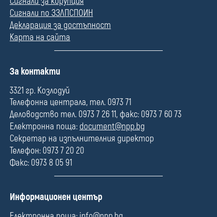
Сигнали за корупция
Сигнали по ЗЗЛПСПОИН
Декларация за достъпност
Карта на сайта
П
За контакти
о
л
3321 гр. Козлодуй
е
Телефонна централа, тел. 0973 71
Деловодство тел. 0973 7 26 11, факс: 0973 7 60 73
Електронна поща:
document@npp.bg
Секретар на изпълнителния директор
Телефон: 0973 7 20 20
Факс: 0973 8 05 91
П
Информационен център
о
л
Електронна поща:
info@npp.bg