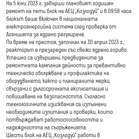
На 5 юни 2023 г. завърши плановият годишен
ремонт на пети блок на АЕЦ „Козлодуй” и в 09:58 часа
блокът беше включен в националната
електроенергийна система след проверка от
Агенцията за ядрено регулиране.
По време на престоя, започнал на 30 април 2023 г.,
реакторът е презареден със свежо ядрено гориво.
Успешно са извършени предвидените за
ремонтната кампания дейности за превантивно
техническо обслужване и профилактика на
оборудването, както и планираните мерки,
свързани с дългосрочната експлоатация и
повишаване на безопасността. Съгласно
технологичните изисквания са изпълнени
необходимите изпитания и проверки, които
потвърждават работоспособността и
надеждността на съоръженията.
Шести блок на АЕЦ „Козлодуй” работи в