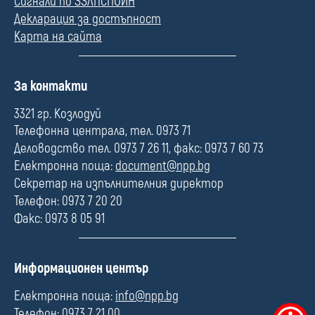
Сигнали по ЗЗЛПСПОИН
Декларация за достъпност
Карта на сайта
П
За контакти
о
л
3321 гр. Козлодуй
е
Телефонна централа, тел. 0973 71
Деловодство тел. 0973 7 26 11, факс: 0973 7 60 73
Електронна поща:
document@npp.bg
Секретар на изпълнителния директор
Телефон: 0973 7 20 20
Факс: 0973 8 05 91
П
Информационен център
о
л
Електронна поща:
info@npp.bg
е
Телефон: 0973 7 21 00