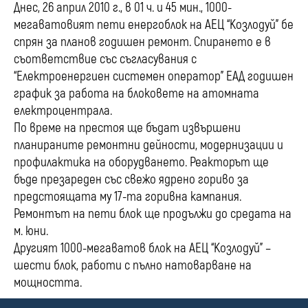
Днес, 26 април 2010 г., в 01 ч. и 45 мин., 1000-
мегаватовият пети енергоблок на АЕЦ “Козлодуй” бе
спрян за планов годишен ремонт. Спирането е в
съответствие със съгласувания с
“Електроенергиен системен оператор” ЕАД годишен
график за работа на блоковете на атомната
електроцентрала.
По време на престоя ще бъдат извършени
планираните ремонтни дейности, модернизации и
профилактика на оборудването. Реакторът ще
бъде презареден със свежо ядрено гориво за
предстоящата му 17-та горивна кампания.
Ремонтът на пети блок ще продължи до средата на
м. юни.
Другият 1000-мегаватов блок на АЕЦ “Козлодуй” –
шести блок, работи с пълно натоварване на
мощността.