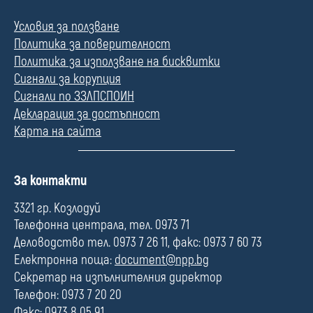
Условия за ползване
Политика за поверителност
Политика за използване на бисквитки
Сигнали за корупция
Сигнали по ЗЗЛПСПОИН
Декларация за достъпност
Карта на сайта
П
За контакти
о
л
3321 гр. Козлодуй
е
Телефонна централа, тел. 0973 71
Деловодство тел. 0973 7 26 11, факс: 0973 7 60 73
Електронна поща:
document@npp.bg
Секретар на изпълнителния директор
Телефон: 0973 7 20 20
Факс: 0973 8 05 91