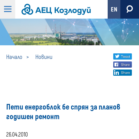
EN
Новини
Share
twi
Начало
Новини
fa
social
lin
media
Пети енергоблок бе спрян за планов
годишен ремонт
26.04.2010