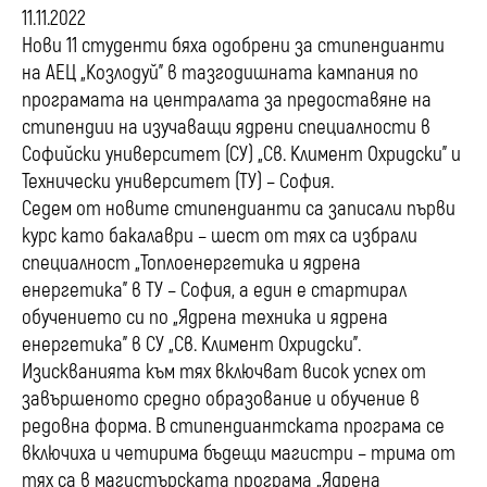
11.11.2022
Нови 11 студенти бяха одобрени за стипендианти
на АЕЦ „Козлодуй” в тазгодишната кампания по
програмата на централата за предоставяне на
стипендии на изучаващи ядрени специалности в
Софийски университет (СУ) „Св. Климент Охридски” и
Технически университет (ТУ) – София.
Седем от новите стипендианти са записали първи
курс като бакалаври – шест от тях са избрали
специалност „Топлоенергетика и ядрена
енергетика” в ТУ – София, а един е стартирал
обучението си по „Ядрена техника и ядрена
енергетика” в СУ „Св. Климент Охридски”.
Изискванията към тях включват висок успех от
завършеното средно образование и обучение в
редовна форма. В стипендиантската програма се
включиха и четирима бъдещи магистри – трима от
тях са в магистърската програма „Ядрена