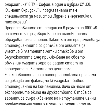
енергетика” в ТУ – София, а един е избрал СУ „Св.
Климент Охридски” и предлаганата там
специалност за магистри „Ядрена енергетика и
технологии”.
Предоставяните стипендии са в размер на 1000 лв.
на семестър до завършване на съответната
образователна степен. Пакетът от предимства за
стипендиантите се допълва от опцията за
участие в платените летни стажове и от
възможността след приключване на своето
обучение младите хора да дадат старт на
кариерата си в атомната централа.
Ефективността на стипендиантската програма
се доказва от факта, че 13 младежи – бивши
стипендианти на компанията, вече са част от
експертните екипи на Дружеството. С това се
гарантира съхраняването на натрупаните ценни
професионални знания и умения и успешното им