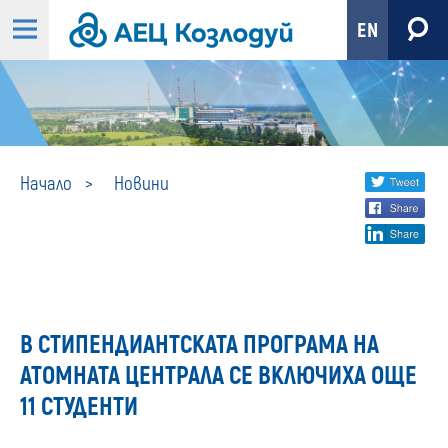
EN
Новини
Share
twi
Начало
Новини
fa
social
lin
media
В СТИПЕНДИАНТСКАТА ПРОГРАМА НА
АТОМНАТА ЦЕНТРАЛА СЕ ВКЛЮЧИХА ОЩЕ
11 СТУДЕНТИ