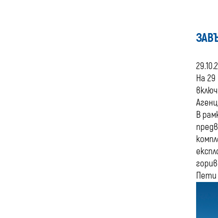
ЗАВ
29.10.
На 29
включ
Агенц
В рам
предв
компл
експл
горив
Пети 