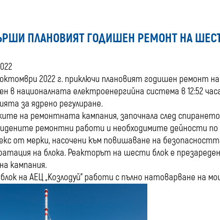
ЪРШИ ПЛАНОВИЯТ ГОДИШЕН РЕМОНТ НА ШЕСТИ
2022
 октомври 2022 г. приключи плановият годишен ремонт на 
ен в националната електроенергийна система в 12:52 час
ията за ядрено регулиране.
ките на ремонтната кампания, започнала след спирането н
идените ремонтни работи и необходимите дейности по 
екс от мерки, насочени към повишаване на безопасностт
оатация на блока. Реакторът на шести блок е презареден
на кампания.
блок на АЕЦ „Козлодуй” работи с пълно натоварване на 