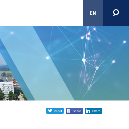
EN
Share
twitter
facebook
linkedin
social