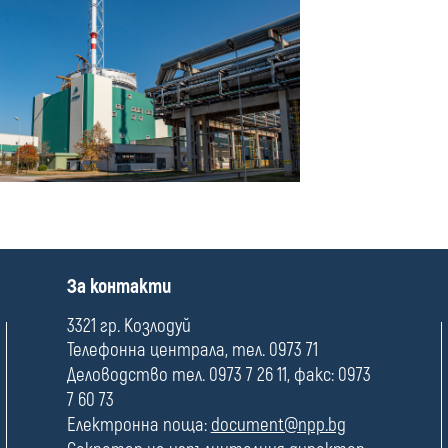
П
За контакти
о
л
3321 гр. Козлодуй
е
Телефонна централа, тел. 0973 71
Деловодство тел. 0973 7 26 11, факс: 0973
7 60 73
Електронна поща:
document@npp.bg