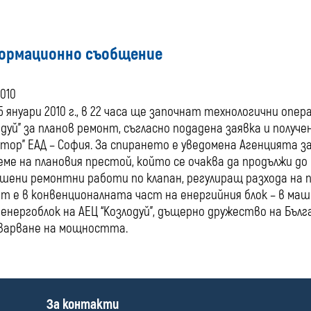
ормационно съобщение
2010
 5 януари 2010 г., в 22 часа ще започнат технологични опе
одуй” за планов ремонт, съгласно подадена заявка и полу
тор” ЕАД – София. За спирането е уведомена Агенцията за
еме на плановия престой, който се очаква да продължи д
шени ремонтни работи по клапан, регулиращ разхода на 
т е в конвенционалната част на енергийния блок – в маш
енергоблок на АЕЦ “Козлодуй”, дъщерно дружество на Бълга
варване на мощността.
П
За контакти