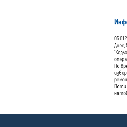
Инф
05.01.
Днес,
“Козл
опера
По вр
извър
ремон
Пети 
нато
П