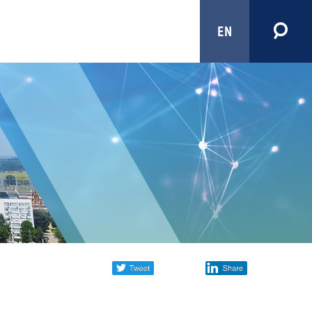
EN
Share
twitter
facebook
linkedin
social