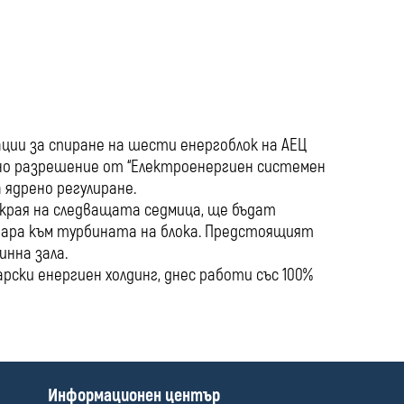
media
рации за спиране на шести енергоблок на АЕЦ
чено разрешение от “Електроенергиен системен
 ядрено регулиране.
о края на следващата седмица, ще бъдат
пара към турбината на блока. Предстоящият
инна зала.
рски енергиен холдинг, днес работи със 100%
П
Информационен център